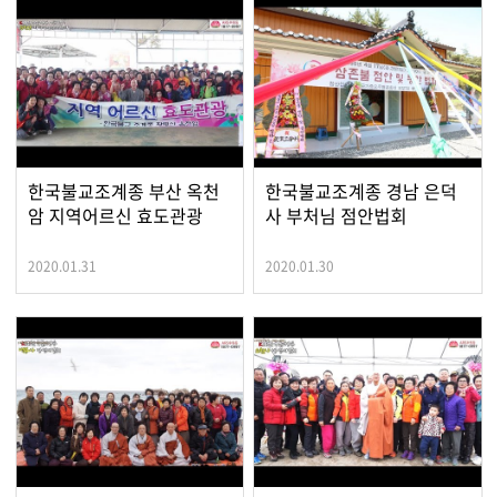
한국불교조계종 부산 옥천
한국불교조계종 경남 은덕
암 지역어르신 효도관광
사 부처님 점안법회
2020.01.31
2020.01.30