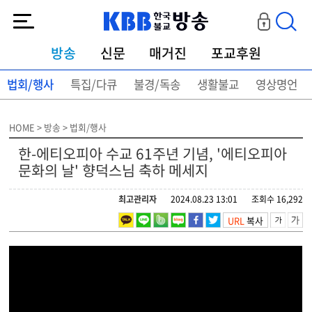
KBB한국불교방송
방송
신문
매거진
포교후원
법회/행사
특집/다큐
불경/독송
생활불교
영상명언
HOME > 방송 > 법회/행사
한-에티오피아 수교 61주년 기념, '에티오피아
문화의 날' 향덕스님 축하 메세지
최고관리자
2024.08.23 13:01
조회수 16,292
URL
복사