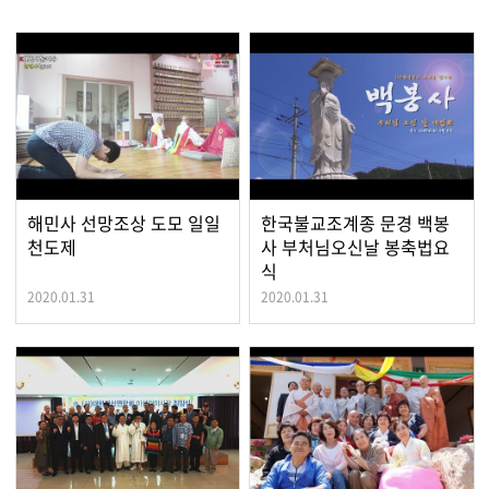
해민사 선망조상 도모 일일
한국불교조계종 문경 백봉
천도제
사 부처님오신날 봉축법요
식
2020.01.31
2020.01.31