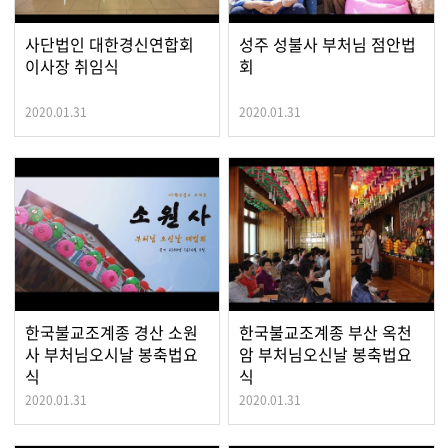
사단법인 대한경신연합회
성주 성불사 부처님 점안법
이사장 취임식
회
2020.01.31
2020.01.31
한국불교조계종 경산 소원
한국불교조계종 부산 옥천
사 부처님오시날 봉축법요
암 부처님오신날 봉축법요
식
식
2020.01.31
2020.01.31