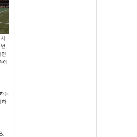
봅시
 번
내면
 속에
상하는
확하
 있