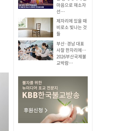
마음으로 재소자
선…
제자리에 있을 때
비로소 빛나는 것
들
부산·경남 대표
사찰 한자리에…
2026부산국제불
교박람…