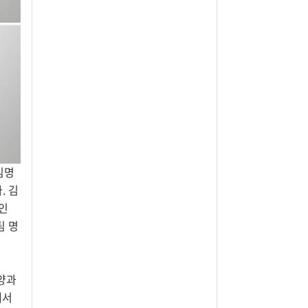
김명
. 김
인
팀 명
안양과
에서