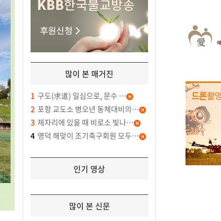
많이 본 매거진
1
구도(求道) 일심으로, 문수 …
2
포항 교도소 병오년 동체대비의…
3
제자리에 있을 때 비로소 빛나…
4
영덕 해맞이 조기축구회원 모두…
인기 영상
많이 본 신문