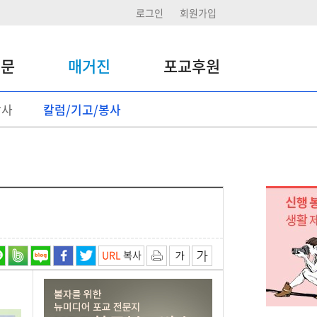
로그인
회원가입
신문
매거진
포교후원
답사
칼럼/기고/봉사
포교후원
정기후원
일시후원 기부
후원활동
URL
복사