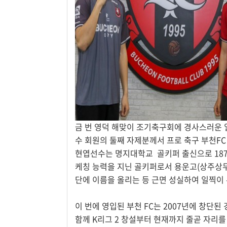
금 번 영덕 해맞이 조기축구회에 경사스러운 
수 회원의 둘째 자제분께서 프로 축구 부천FC
현엽선수는 명지대학교 골키퍼 출신으로 187
케칭 능력을 지닌 골키퍼로서 용운고(상주상무U
단에 이름을 올리는 등 근면 성실하여 일찍이
이 번에 영입된 부천 FC는 2007년에 창단된
함께 K리그 2 창설부터 현재까지 줄곧 자리를