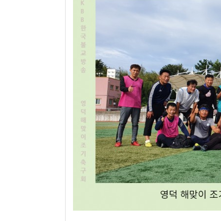
뉴스
True Story
키울림
홍보/제작