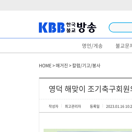
명언/게송
불교문
방송
법문/강좌
HOME > 매거진 > 칼럼/기고/봉사
법회/행사
특집/다큐
영덕 해맞이 조기축구회원의
불경/독송
작성자
최고관리자
등록일
2023.01.16 10:
생활불교
영상명언