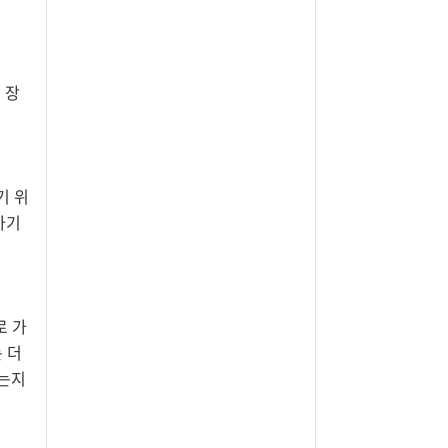
 장
기 위
가기
로 가
 더
하는지