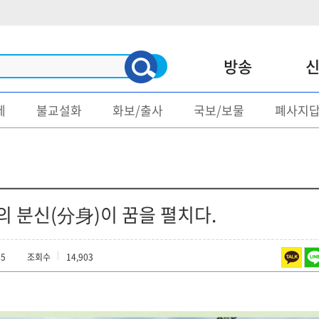
방송
제
불교설화
화보/출사
국보/보물
폐사지
신문
매거진
불교/종단
명언/게송
사회/문화
불교문제
정치
불교설화
 분신(分身)이 꿈을 펼치다.
지역소식
화보/출사
25
조회수
14,903
종교
국보/보물
폐사지답사