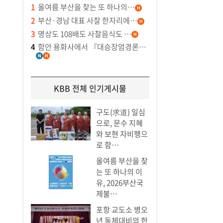
1
올여름 부산을 찾는 또 하나의…
2
부산·경남 대표 사찰 한자리에…
3
명상도 108배도 사찰음식도 …
4
함안 용화사에서 『대승장엄경론…
KBB 전체 인기게시물
구도(求道) 일심
으로, 문수 지혜
와 보현 자비행으
로 함…
올여름 부산을 찾
는 또 하나의 이
유, 2026부산국
제불…
포항 교도소 병오
년 동체대비의 한