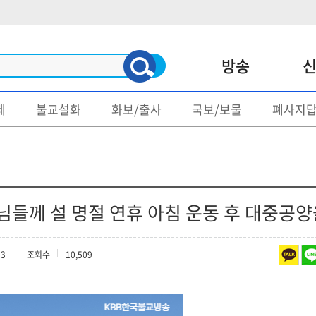
방송
제
불교설화
화보/출사
국보/보물
폐사지
신문
매거진
불교/종단
명언/게송
사회/문화
불교문제
정치
불교설화
들께 설 명절 연휴 아침 운동 후 대중공양
지역소식
화보/출사
33
조회수
10,509
종교
국보/보물
폐사지답사