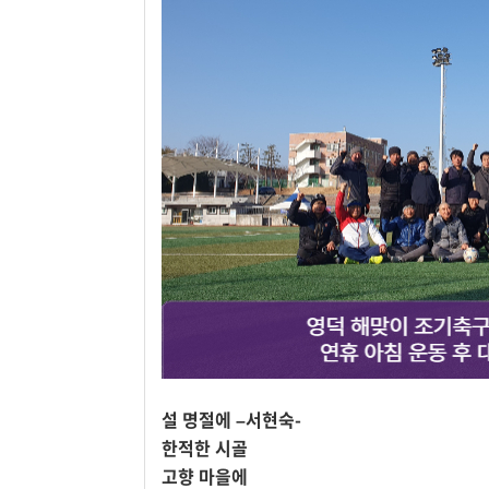
뉴스
True Story
키울림
홍보/제작
설 명절에 –서현숙-
한적한 시골
고향 마을에