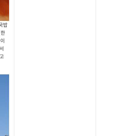
 국밥
대한
님이
서
이고