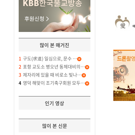
많이 본 매거진
1
구도(求道) 일심으로, 문수 …
2
포항 교도소 병오년 동체대비의…
3
제자리에 있을 때 비로소 빛나…
4
영덕 해맞이 조기축구회원 모두…
인기 영상
많이 본 신문