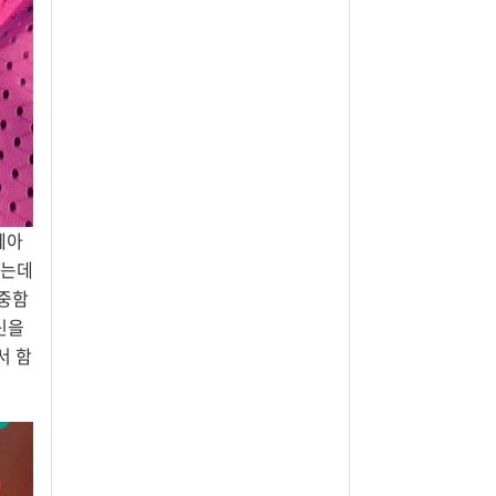
헤아
하는데
소중함
신을
서 함