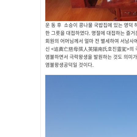
운 동 후 소승이 콩나물 국밥집에 있는 영덕
한 그릇을 대접하였다. 명절에 대접하는 즐거
회원의 어머님께서 얼마 전 별세하여 서남사에
신 <追薦亡慈母孺人英陽南氏호진靈駕>의 극
염불하면서 극락왕생을 발원하는 것도 의미가 
염불왕생공덕일 것이다.