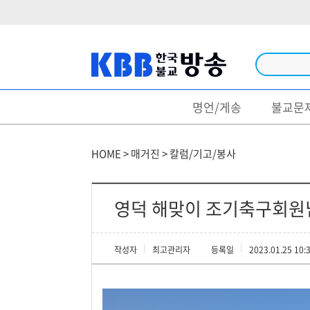
명언/게송
불교문
방송
법문/강좌
HOME > 매거진 > 칼럼/기고/봉사
법회/행사
특집/다큐
영덕 해맞이 조기축구회원님
불경/독송
작성자
최고관리자
등록일
2023.01.25 10:
생활불교
영상명언