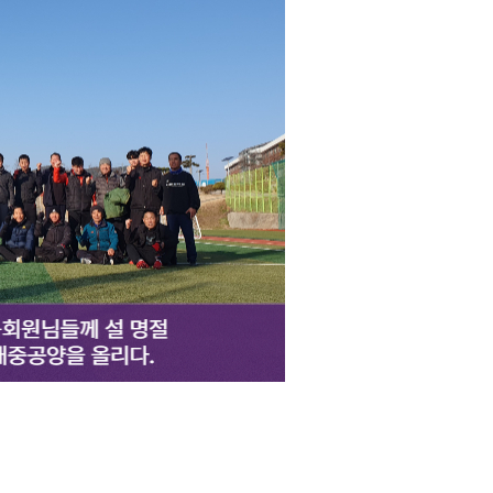
칼럼/기고/봉사