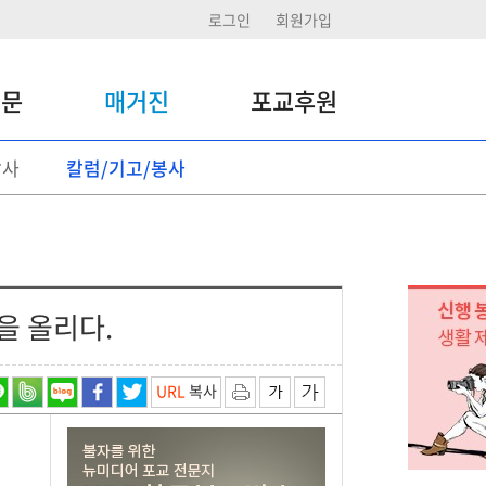
로그인
회원가입
신문
매거진
포교후원
답사
칼럼/기고/봉사
포교후원
정기후원
일시후원 기부
후원활동
을 올리다.
URL
복사