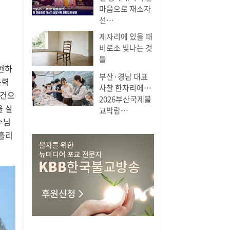
마음으로 재소자
선…
제자리에 있을 때
비로소 빛나는 것
들
현하
부산·경남 대표
음력
사찰 한자리에…
로건으
2026부산국제불
을 살
교박람…
수님
 흘리