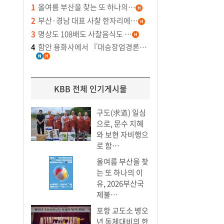
1
올여름 부산을 찾는 또 하나의…
2
부산·경남 대표 사찰 한자리에…
3
명상도 108배도 사찰음식도 …
4
함안 용화사에서 『대승장엄경론…
KBB 전체 인기게시물
구도(求道) 일심
으로, 문수 지혜
와 보현 자비행으
로 함…
올여름 부산을 찾
는 또 하나의 이
유, 2026부산국
제불…
포항 교도소 병오
년 동체대비의 한