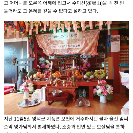
고 어머니를 오른쪽 어깨에 업고서 수미산(須彌山)을 백 천 번
돌더라도 그 은혜를 갚을 수 없다고 설하고 있다.
지난 11월5일 영덕군 지품면 오천에 거주하시던 불자 울진 임씨
순악 영가님께서 별세하였다. 소승과 인연 있는 보살님을 통하