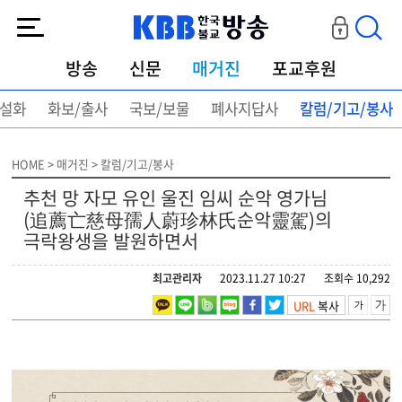
KBB한국불교방송
방송
신문
매거진
포교후원
설화
화보/출사
국보/보물
폐사지답사
칼럼/기고/봉사
HOME > 매거진 > 칼럼/기고/봉사
추천 망 자모 유인 울진 임씨 순악 영가님
(追薦亡慈母孺人蔚珍林氏순악靈駕)의
극락왕생을 발원하면서
최고관리자
2023.11.27 10:27
조회수 10,292
URL
복사