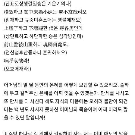
(단표로상행걸일승은 기운기의나)
橫釵하고 閨中未婚小妹는 寧不哀哉리오
(횡채하고 규중미혼소매는 영불애재오)
上壇了하고 下壇罷한 僧은 尋各房인데
(상단료하고 하단파한 승은 심각방인데)
前山疊後山重하니 魂歸何處오.
(전산첩후산중하니 혼귀하처오)
嗚呼哀哉라!
(오호애재라!)
어머님의 열 달 동안의 은혜를 어떻게 보답할 수 있으리오. 슬하
에 두고 길러주신 은혜를 어찌 잊을 수 있겠는가. 만세를 사시고
또 만세를 더 사신다 해도 자식의 마음에는 오히려 불만이 되건
마는 백 년도 사시지 못하신 어머님의 목숨이여 어찌 이리도 짧
을 수 있단 말입니까!
표주박 하나로 길 위에서 걸식하며 사는 저는 이미 애도의 말을