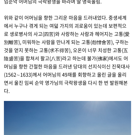
임순악 어머님의 극락왕생을 바라며 딸 명숙올림.
위와 같이 어머님을 향한 그리운 마음을 드러내었다. 중생세계
에서 누구나 겪게 되는 여덟 가지의 괴로움이 있는데 보편적으
로 생로병사의 사고(四苦)와 사랑하는 사람과 헤어지는 고통(愛
別離苦), 미워하는 사람을 만나게 되는 고통(怨憎會苦), 구하는
것을 얻지 못하는 고통(求不得苦), 오온이 너무 치성한 고통(五
陰盛苦)을 합쳐서 팔고(八苦)라고 하는데 불가(佛家)에서도 어
머님을 향한 간절한 마음을 드러낸 당대의 선지식이신 진묵대사
(1562∼1633)께서 어머님의 49재를 회향하고 올린 글을 올리
면서 울진 임씨 순악 영가님의 극락왕생을 다시 한 번 발원해본
다.