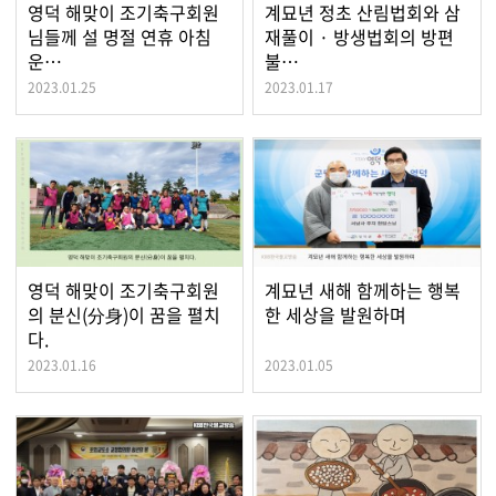
영덕 해맞이 조기축구회원
계묘년 정초 산림법회와 삼
님들께 설 명절 연휴 아침
재풀이 · 방생법회의 방편
운…
불…
2023.01.25
2023.01.17
영덕 해맞이 조기축구회원
계묘년 새해 함께하는 행복
의 분신(分身)이 꿈을 펼치
한 세상을 발원하며
다.
2023.01.16
2023.01.05