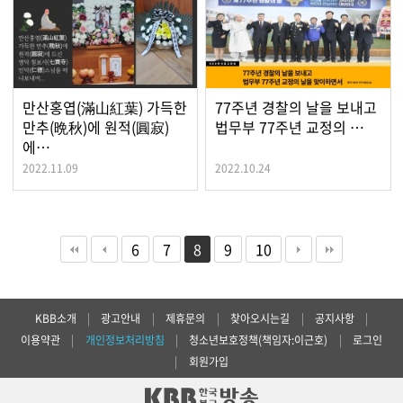
만산홍엽(滿山紅葉) 가득한
77주년 경찰의 날을 보내고
만추(晩秋)에 원적(圓寂)
법무부 77주년 교정의 …
에…
2022.11.09
2022.10.24
6
7
8
9
10
KBB소개
|
광고안내
|
제휴문의
|
찾아오시는길
|
공지사항
|
이용약관
|
개인정보처리방침
|
청소년보호정책(책임자:이근호)
|
로그인
|
회원가입