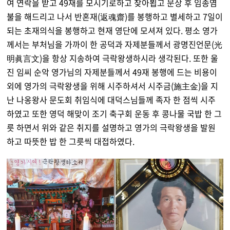
여 연락을 받고 49재를 모시기로하고 찾아뵙고 문상 후 임종염
불을 해드리고 나서 반혼재(返魂齋)를 봉행하고 별세하고 7일이
되는 초재의식을 봉행하고 현재 영단에 모셔져 있다. 평소 영가
께서는 부처님을 가까이 한 공덕과 자제분들께서 광명진언문(光
明眞言文)을 항상 지송하여 극락왕생하시라 생각된다. 또한 울
진 임씨 순악 영가님의 자제분들께서 49재 봉행에 드는 비용이
외에 영가의 극락왕생을 위해 시주하셔서 시주금(施主金)을 지
난 나옹왕사 문도회 취임식에 대덕스님들께 족자 한 점씩 시주
하였고 또한 영덕 해맞이 조기 축구회 운동 후 콩나물 국밥 한 그
릇 하면서 위와 같은 취지를 설명하고 영가의 극락왕생을 발원
하고 따뜻한 밥 한 그릇씩 대접하였다.