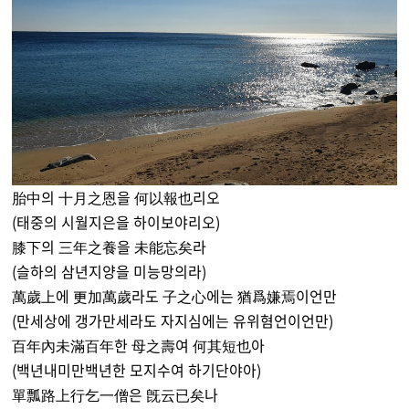
胎中의 十月之恩을 何以報也리오
(태중의 시월지은을 하이보야리오)
膝下의 三年之養을 未能忘矣라
(슬하의 삼년지양을 미능망의라)
萬歲上에 更加萬歲라도 子之心에는 猶爲嫌焉이언만
(만세상에 갱가만세라도 자지심에는 유위혐언이언만)
百年內未滿百年한 母之壽여 何其短也아
(백년내미만백년한 모지수여 하기단야아)
單瓢路上行乞一僧은 旣云已矣나