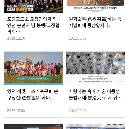
포항교도소 교정협의회 임
원화소복(遠禍召福)하는 동
인년 송년의 밤 봉행(교정협
지법회에 동참합시다.
의회…
2022.12.26
2022.12.09
영덕 해맞이 조기축구회 송
사랑하는 속가 사촌 여동생
구영신(送舊迎新)하다.
불법대해(佛法大海)에 귀…
2022.12.08
2022.11.15