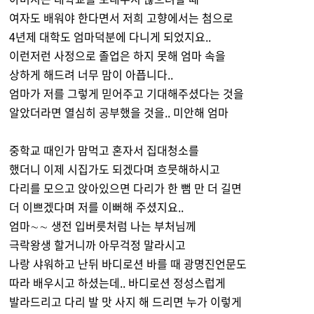
여자도 배워야 한다면서 저희 고향에서는 첨으로
4년제 대학도 엄마덕분에 다니게 되었지요..
이런저런 사정으로 졸업은 하지 못해 엄마 속을
상하게 해드려 너무 맘이 아픕니다..
엄마가 저를 그렇게 믿어주고 기대해주셨다는 것을
알았더라면 열심히 공부했을 것을.. 미안해 엄마
중학교 때인가 맘먹고 혼자서 집대청소를
했더니 이제 시집가도 되겠다며 흐뭇해하시고
다리를 모으고 앉아있으면 다리가 한 뻠 만 더 길면
더 이쁘겠다며 저를 이뻐해 주셨지요..
엄마∼∼ 생전 입버릇처럼 나는 부처님께
극락왕생 할거니까 아무걱정 말라시고
나랑 샤워하고 난뒤 바디로션 바를 때 광명진언문도
따라 배우시고 하셨는데.. 바디로션 정성스럽게
발라드리고 다리 발 맛 사지 해 드리면 누가 이렇게