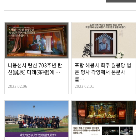
나옹선사 탄신 703주년 탄
포항 해봉사 회주 월봉당 법
신(誕辰) 다례(茶禮)에 …
은 명사 각영께서 본분사
를…
2023.02.06
2023.02.01