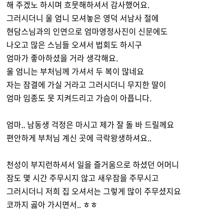
해 주겠노 하시며 흐뭇해하셔서 감사했어요.
그러시더니 울 엄니 모셔놓은 영덕 서남사 절에
현담스님과의 인연으로 엄마영정사진이 신문에도
나오고 많은 스님들 오셔서 법회도 하시구
엄마가 좋아하셨을 거라 생각해요.
울 엄니는 부처님께 가셔서 두 복이 많네요
자는 잠결에 가실 거라고 그러시더니 무지한 딸이
엄마 임종도 못 지켜드리고 가슴이 아픕니다.
엄마.. 남동생 걱정은 마시고 제가 잘 돌 바 드릴께요
편안하게 부처님 계신 곳에 극락왕생하셔요..
천성이 부지런하셔서 일을 즐거움으로 하셨던 어머니
잠도 몇 시간 주무시지 않고 새우잠을 주무시고
그러시더니 저희 집 오셔서는 그렇게 많이 주무셨지요
코까지 곯아 가시면서.. ㅎㅎ