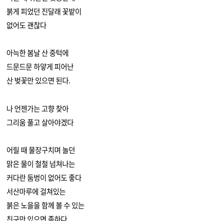
붉게 피었던 진달래 꽃밭이
없어도 괜찮다
아늑한 봄날 산 중턱에
드문드문 하얗게 피어난
산 벚꽃만 있으면 된다
.
나 언젠가는 고향 찾아
그리움 풀고 살아야겠다
어릴 때 물장구치며 놀던
맑은 물이 철철 넘쳐나는
커다란 둠벙이 없어도 좋다
서산마루에 걸쳐있는
붉은 노을을 함께 볼 수 있는
친구만 있으면 족하다
.