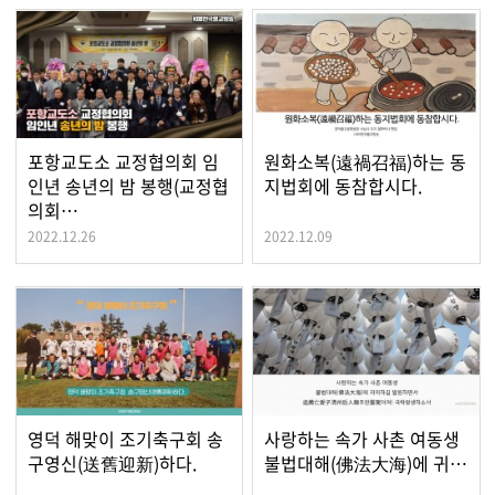
포항교도소 교정협의회 임
원화소복(遠禍召福)하는 동
인년 송년의 밤 봉행(교정협
지법회에 동참합시다.
의회…
2022.12.26
2022.12.09
영덕 해맞이 조기축구회 송
사랑하는 속가 사촌 여동생
구영신(送舊迎新)하다.
불법대해(佛法大海)에 귀…