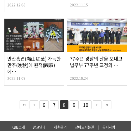
2022.12.08
2022.11.15
만산홍엽(滿山紅葉) 가득한
77주년 경찰의 날을 보내고
만추(晩秋)에 원적(圓寂)
법무부 77주년 교정의 …
에…
2022.11.09
2022.10.24
6
7
8
9
10
KBB소개
|
광고안내
|
제휴문의
|
찾아오시는길
|
공지사항
|