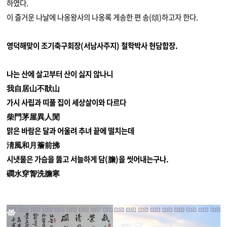
하였다.
이 즐거운 나날에 나옹왕사의 나옹록 게송한 편 송(頌)하고자 한다.
영덕해맞이 조기축구회장(서남사주지) 철학박사 현담합장.
나는 산에 살고부터 산이 싫지 않나니
我自居山不猒山
가시 사립과 띠풀 집이 세상살이와 다르다
柴門茅屋異人閒
맑은 바람은 달과 어울려 추녀 끝에 떨치는데
淸風和月簷前拂
시냇물은 가슴을 뚫고 서늘하게 담(膽)을 씻어내는구나.
磵水穿胷洗膽寒