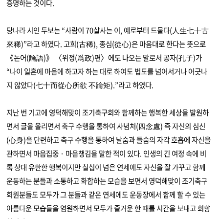
증명하는 것이다.
당나라 시인 두보는 “사람이 70살사는 이, 예로부터 드물다(人生七十古
來稀)”라고 하였다. 고희(古稀), 종심(從心)은 마음대로 한다는 뜻으로
《논어(論語)》 〈위정(爲政)편〉에도 나오는 말로서 공자(孔子)가
“나이 일흔에 마음에 하고자 하는 대로 하여도 법도를 넘어서거나 어긋나
지 않았다(七十而從心所欲 不踰矩).”라고 하였다.
지난 번 기고에 영덕해맞이 조기축구회와 함께하는 행복한 세상을 발원하
면서 글을 올리면서 축구 수행을 통하여 사념처(四念處) 즉 자신의 심신
(心身)을 단련하고 축구 수행을 통하여 날숨과 들숨의 자각 호흡에 자신을
관하면서 마음집중 · 마음챙김을 말한 적이 있다. 인생의 긴 여정 속에 비
록 상대 유한한 행복이지만 칠십이 넘은 연세에도 자신을 잘 가꾸고 함께
운동하는 분들과 소통하고 화합하는 모습을 보면서 영덕해맞이 조기축구
회원분들도 모두가 그 분들과 같은 연세에도 운동장에서 함께 할 수 있는
아름다운 모습들을 염원하면서 모두가 즐거운 한 때를 시간을 보내고 회향