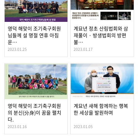
영덕 해맞이 조기축구회원
계묘년 정초 산림법회와 삼
님들께 설 명절 연휴 아침
재풀이 · 방생법회의 방편
운…
불…
2023.01.25
2023.01.17
영덕 해맞이 조기축구회원
계묘년 새해 함께하는 행복
의 분신(分身)이 꿈을 펼치
한 세상을 발원하며
다.
2023.01.16
2023.01.05