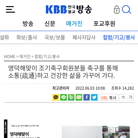
KBB한국불교방송
방송
신문
매거진
포교후원
설화
화보/출사
국보/보물
폐사지답사
칼럼/기고/봉사
HOME > 매거진 > 칼럼/기고/봉사
영덕해맞이 조기축구회원분들 축구를 통해
소통(疏通)하고 건강한 삶을 가꾸어 가다.
최고관리자
2022.06.03 10:08
조회수 14,282
URL
복사