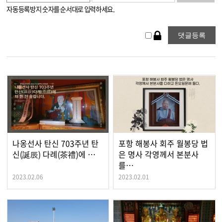
자동등록방지 숫자를 순서대로 입력하세요.
나옹선사 탄신 703주년 탄
포항 해봉사 회주 월봉당 법
신(誕辰) 다례(茶禮)에 …
은 명사 각영께서 본분사
를…
2023.02.06
2023.02.01