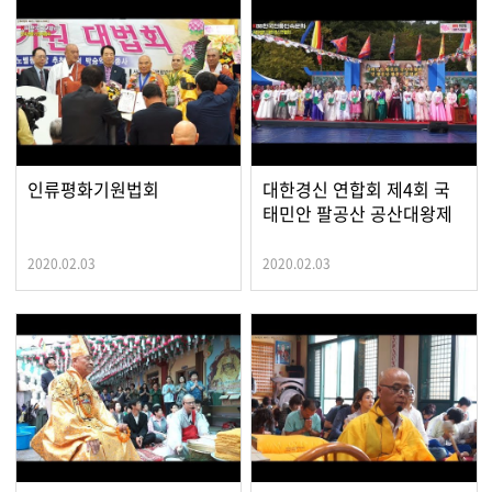
인류평화기원법회
대한경신 연합회 제4회 국
태민안 팔공산 공산대왕제
2020.02.03
2020.02.03