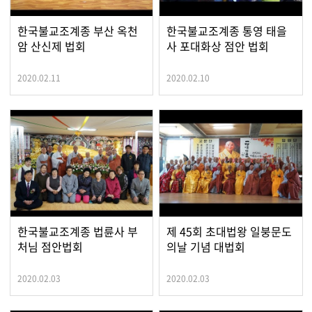
한국불교조계종 부산 옥천
한국불교조계종 통영 태을
암 산신제 법회
사 포대화상 점안 법회
2020.02.11
2020.02.10
한국불교조계종 법륜사 부
제 45회 초대법왕 일붕문도
처님 점안법회
의날 기념 대법회
2020.02.03
2020.02.03