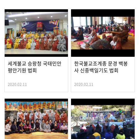
세계불교 승왕청 국태민안
한국불교조계종 문경 백봉
평안기원 법회
사 신중백일기도 법회
2020.02.11
2020.02.11