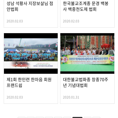
성남 석황사 지장보살님 점
한국불교조계종 문경 백봉
안법회
사 백중천도제 법회
2020.02.03
2020.02.03
제1회 한민련 한마음 회원
대한불교법화종 창종70주
프랜드쉽
년 기념대법회
2020.02.03
2020.01.31