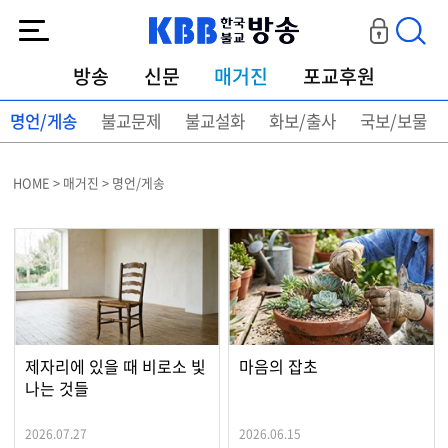
KBB한국불교방송
방송
신문
매거진
포교후원
명언/게송
불교문제
불교설화
화보/출사
국보/보물
HOME > 매거진 > 명언/게송
제자리에 있을 때 비로소 빛
마음의 잡초
나는 것들
2026.07.27
2026.06.15