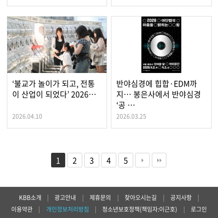
‘불교가 놀이가 되고, 전통
반야심경에 힙합·EDM까
이 산업이 되었다’ 2026…
지… 봉은사에서 반야심경
‘공 …
2026.04.10
2026.03.25
1
2
3
4
5
KBB소개
|
광고안내
|
제휴문의
|
찾아오시는길
|
공지사항
|
이용약관
|
개인정보처리방침
|
청소년보호정책(책임자:이근호)
|
로그인