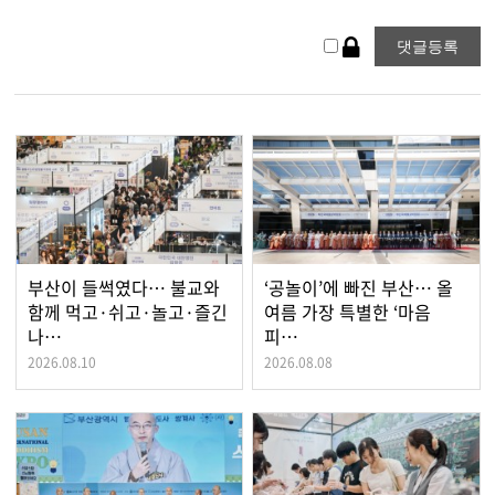
부산이 들썩였다… 불교와
‘공놀이’에 빠진 부산… 올
함께 먹고·쉬고·놀고·즐긴
여름 가장 특별한 ‘마음
나…
피…
2026.08.10
2026.08.08