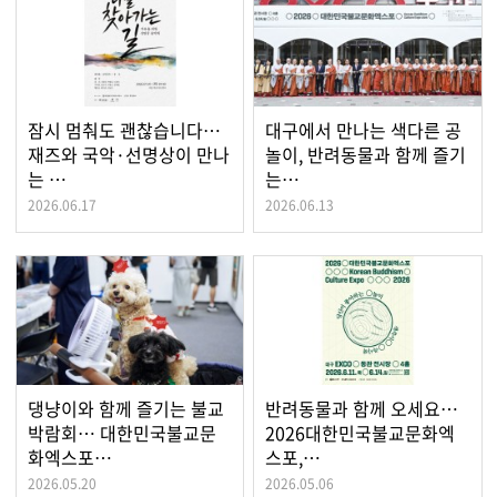
잠시 멈춰도 괜찮습니다…
대구에서 만나는 색다른 공
재즈와 국악·선명상이 만나
놀이, 반려동물과 함께 즐기
는 …
는…
2026.06.17
2026.06.13
댕냥이와 함께 즐기는 불교
반려동물과 함께 오세요…
박람회… 대한민국불교문
2026대한민국불교문화엑
화엑스포…
스포,…
2026.05.20
2026.05.06