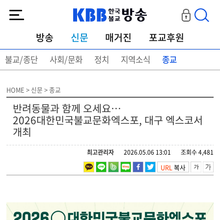
KBB한국불교방송
방송
신문
매거진
포교후원
불교/종단
사회/문화
정치
지역소식
종교
HOME > 신문 > 종교
반려동물과 함께 오세요…
2026대한민국불교문화엑스포, 대구 엑스코서
개최
최고관리자
2026.05.06 13:01
조회수 4,481
URL
복사