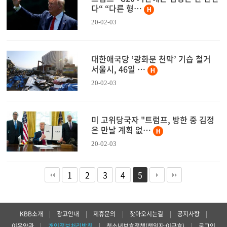
다“ “다른 형…
20-02-03
대한애국당 ‘광화문 천막’ 기습 철거
서울시, 46일 …
20-02-03
미 고위당국자 "트럼프, 방한 중 김정
은 만날 계획 없…
20-02-03
1
2
3
4
5
KBB소개
|
광고안내
|
제휴문의
|
찾아오시는길
|
공지사항
|
이용약관
|
개인정보처리방침
|
청소년보호정책(책임자:이근호)
|
로그인