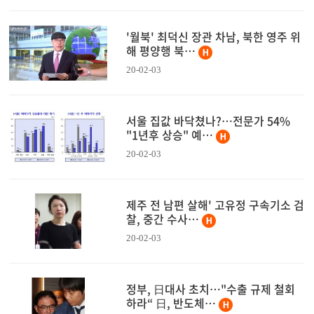
'월북' 최덕신 장관 차남, 북한 영주 위
해 평양행 북…
20-02-03
서울 집값 바닥쳤나?…전문가 54%
"1년후 상승" 예…
20-02-03
제주 전 남편 살해' 고유정 구속기소 검
찰, 중간 수사…
20-02-03
정부, 日대사 초치…"수출 규제 철회
하라“ 日, 반도체…