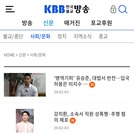
KBB한국불교방송
방송
신문
매거진
포교후원
불교/종단
사회/문화
정치
지역소식
종교
HOME > 신문 > 사회/문화
'병역기피' 유승준, 대법서 반전…입국
허용은 미지수 …
20-02-03
강지환, 소속사 직원 성폭행·추행 혐
의 체포
20-02-03