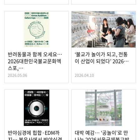
반려동물과 함께 오세요…
‘불교가 놀이가 되고, 전통
2026대한민국불교문화엑
이 산업이 되었다’ 2026…
스포,…
2026.05.06
2026.04.10
반야심경에 힙합·EDM까
대박 예감… ‘공놀이’로 만
지… 봉은사에서 반야심경
나는 2026서울국제불교박