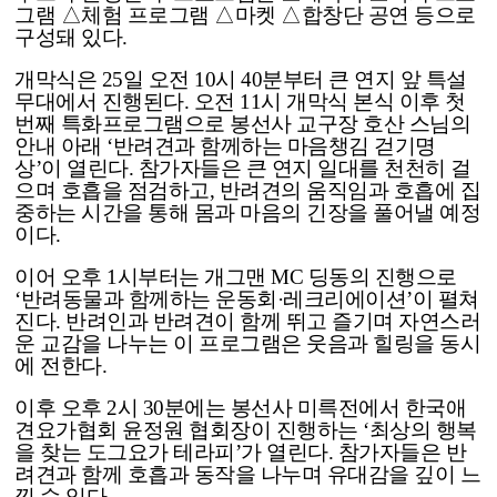
그램 △체험 프로그램 △마켓 △합창단 공연 등으로
구성돼 있다.
개막식은 25일 오전 10시 40분부터 큰 연지 앞 특설
무대에서 진행된다. 오전 11시 개막식 본식 이후 첫
번째 특화프로그램으로 봉선사 교구장 호산 스님의
안내 아래 ‘반려견과 함께하는 마음챙김 걷기명
상’이 열린다. 참가자들은 큰 연지 일대를 천천히 걸
으며 호흡을 점검하고, 반려견의 움직임과 호흡에 집
중하는 시간을 통해 몸과 마음의 긴장을 풀어낼 예정
이다.
이어 오후 1시부터는 개그맨 MC 딩동의 진행으로
‘반려동물과 함께하는 운동회·레크리에이션’이 펼쳐
진다. 반려인과 반려견이 함께 뛰고 즐기며 자연스러
운 교감을 나누는 이 프로그램은 웃음과 힐링을 동시
에 전한다.
이후 오후 2시 30분에는 봉선사 미륵전에서 한국애
견요가협회 윤정원 협회장이 진행하는 ‘최상의 행복
을 찾는 도그요가 테라피’가 열린다. 참가자들은 반
려견과 함께 호흡과 동작을 나누며 유대감을 깊이 느
낄 수 있다.