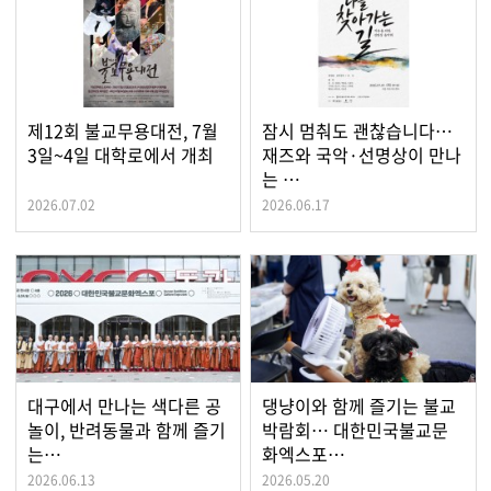
제12회 불교무용대전, 7월
잠시 멈춰도 괜찮습니다…
3일~4일 대학로에서 개최
재즈와 국악·선명상이 만나
는 …
2026.07.02
2026.06.17
대구에서 만나는 색다른 공
댕냥이와 함께 즐기는 불교
놀이, 반려동물과 함께 즐기
박람회… 대한민국불교문
는…
화엑스포…
2026.06.13
2026.05.20