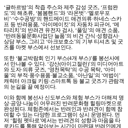
‘귤하르방’의 착즙 주스와 제주 감성 굿즈, ‘프럼완
도’의 해초류, ‘봄봄핸드’와 ‘라온벗’·‘멜로우포
비’·‘수수공방’의 핸드메이드 애견의류·하네스·스카
프 등 반려용품, ‘아이메이킷’의 자동차 피규어, ‘메
타리치’의 반려견 유전자 검사, ‘풀잎’의 애견 소품,
‘반려동물문화사업단 늘품’의 비건 간식·성향검사·
상담 부스, 그리고 ‘아크보호소’의 기부 티셔츠 및 굿
즈를 마켓 부스에서 선보인다.
또한 ‘불교박람회 인기 부스(4개 부스)’를 봉선사에
서 만나볼 수 있다. ‘강산(아이고절런)’의 미디어아트
와 도자·의류 굿즈, ‘영천목탁’의 수공 목탁, ‘아미
울’의 부적·풍수용품·불교소품, ‘아난일’의 ‘여법이’
캐릭터 아크릴 키링·스마트톡 등 불교 굿즈가 관람객
의 눈길을 끌 예정이다.
이와 함께 봉선사 신도부스와 체험 부스가 더해져 명
상·공양·나눔이 어우러진 반려문화형 힐링마켓으로
완성된다. 체험존에서는 반려인과 반려견이 함께 참
여할 수 있는 다양한 프로그램이 상시 운영된다. 먼
저 ‘힐링 펫타로’에서는 반려견의 성향과 마음을 타
로카드를 통해 알아보는 시간이 마련돼 반려인에게