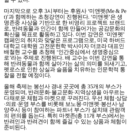
마지막으로 오후 3시부터는 후원사 ‘미앤펫(Me & Pe
t)’과 함께하는 초청강연이 진행된다. ‘미앤펫’은 생
명존중 사상을 기반으로 한 비영리 프로젝트 브랜드
로, 반려동물과 인간이 함께 만들어가는 공감문화의
확산을 목표로 활동하고 있다. 이번 강연은 ‘미앤펫’
캠페인의 취지와 맞닿은 프로그램으로, 미국 하버드
대학교 대학원 고전문헌학 박사이자 더코라 대표인
배철현 교수를 초청해 ‘인간중심에서 생명중심으
로’라는 주제로 진행된다. 배 교수는 이번 강연을 통
해 반려동물과 함께 살아가는 삶의 의미를 되새기고,
펫로스로 인한 상실과 슬픔을 치유하는 인문학적 통
찰을 전할 예정이다.
올해 축제는 봉선사 경내 곳곳에 총 35개의 부스가
운영되며, 반려문화·불교문화·지역상생을 아우르는
다채로운 체험과 마켓으로 꾸려진다. 우선 체험·상담
·의료·운영 부스를 비롯해 보노몽·미앤펫·봉선사·남
양주시 등이 참여하는 파트너 부스가 설치돼 관람객
의 편의를 돕는다. 특히 마켓존(총 11개 부스)에서는
반려인과 반려견이 함께 즐길 수 있는 상품과 체험이
준비된다.