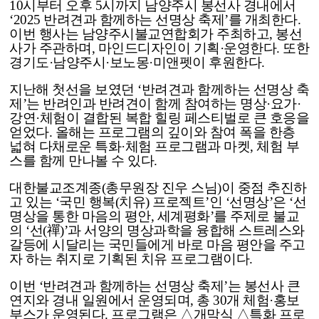
10시부터 오후 5시까지 남양주시 봉선사 경내에서
‘2025 반려견과 함께하는 선명상 축제’를 개최한다.
이번 행사는 남양주시불교연합회가 주최하고, 봉선
사가 주관하며, 마인드디자인이 기획·운영한다. 또한
경기도·남양주시·보노몽·미앤펫이 후원한다.
지난해 첫선을 보였던 ‘반려견과 함께하는 선명상 축
제’는 반려인과 반려견이 함께 참여하는 명상·요가·
강연·체험이 결합된 복합 힐링 페스티벌로 큰 호응을
얻었다. 올해는 프로그램의 깊이와 참여 폭을 한층
넓혀 다채로운 특화·체험 프로그램과 마켓, 체험 부
스를 함께 만나볼 수 있다.
대한불교조계종(총무원장 진우 스님)이 중점 추진하
고 있는 ‘국민 행복(치유) 프로젝트’인 ‘선명상’은 ‘선
명상을 통한 마음의 평안, 세계평화’를 주제로 불교
의 ‘선(禪)’과 서양의 명상과학을 융합해 스트레스와
갈등에 시달리는 국민들에게 바로 마음 평안을 주고
자 하는 취지로 기획된 치유 프로그램이다.
이번 ‘반려견과 함께하는 선명상 축제’는 봉선사 큰
연지와 경내 일원에서 운영되며, 총 30개 체험·홍보
부스가 운영된다. 프로그램은 △개막식 △특화 프로