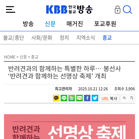
KBB한국불교방송
방송
신문
매거진
포교후원
불교/종단
사회/문화
정치
지역소식
종교
HOME > 신문 > 종교
반려견과의 함께하는 특별한 하루… 봉선사
‘반려견과 함께하는 선명상 축제’ 개최
최고관리자
2025.10.21 12:26
조회수 3,906
URL
복사