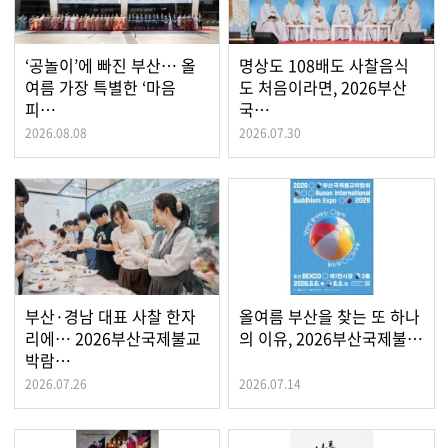
‘공놀이’에 빠진 부산… 올
명상도 108배도 사찰음식
여름 가장 특별한 ‘마음
도 처음이라면, 2026부산
피…
국…
2026.08.08
2026.07.30
부산·경남 대표 사찰 한자
올여름 부산을 찾는 또 하나
리에… 2026부산국제불교
의 이유, 2026부산국제불…
박람…
2026.07.26
2026.07.14