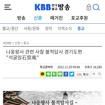
KBB한국불교방송
방송
신문
매거진
포교후원
불교/종단
사회/문화
정치
지역소식
종교
HOME > 신문 > 종교
나옹왕사 관련 사찰 불적답사 경기도편
"석굴암石窟庵"
최고관리자
2021.11.29 09:48
조회수 16,585
URL
복사