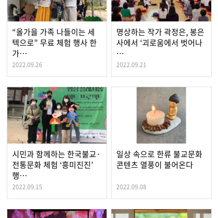
“올가을 가족 나들이는 세
명상하는 작가 곽정은, 봉은
텍으로” 무료 체험 행사 한
사에서 ‘괴로움에서 벗어나
가…
…
2022.09.26
2022.09.21
시민과 함께하는 한국불교·
일상 속으로 한류 불교문화
전통문화 체험 ‘흥미진진’
콘텐츠 열풍이 불어온다
행…
2022.09.15
2022.09.08