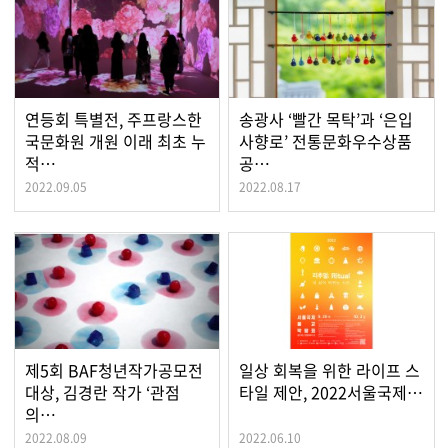
연등회 특별전, 주프랑스한
송광사 ‘빨간 목탁’과 ‘은입
국문화원 개원 이래 최초 누
사향로’ 전통문화우수상품
적…
공…
2022.09.05
2022.08.17
제5회 BAF청년작가공모전
일상 회복을 위한 라이프 스
대상, 김경란 작가 ‘관점
타일 제안, 2022서울국제…
의…
2022.08.09
2022.06.10