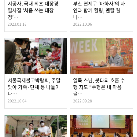
시공사, 국내 최초 대장경
부산 연제구 ‘마하사’의 자
필사집 ‘처음 쓰는 대장
연과 함께 힐링, 멘탈 웰
경’…
니…
2023.01.18
2022.10.06
서울국제불교박람회, 주말
일묵 스님, 붓다의 호흡 수
맞아 가족·단체 등 나들이
행 지도 “수행은 내 마음
나…
을…
2022.10.04
2022.09.28