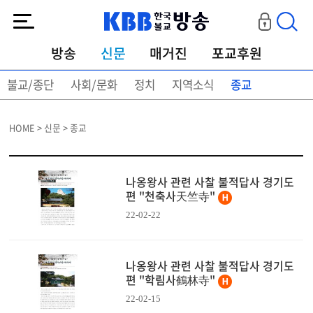
KBB한국불교방송
방송
신문
매거진
포교후원
불교/종단
사회/문화
정치
지역소식
종교
HOME > 신문 > 종교
나옹왕사 관련 사찰 불적답사 경기도
편 "천축사天竺寺"
22-02-22
나옹왕사 관련 사찰 불적답사 경기도
편 "학림사鶴林寺"
22-02-15