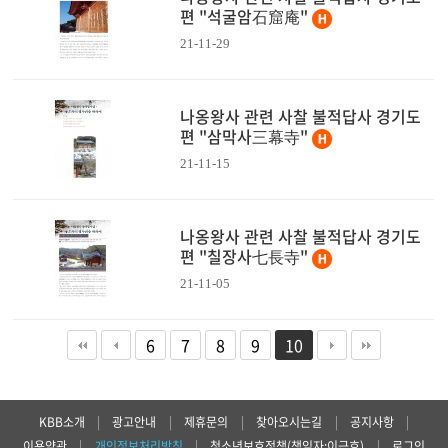
편 "석굴암石窟庵"
21-11-29
나옹왕사 관련 사찰 불적답사 경기도
편 "삼막사三幕寺"
21-11-15
나옹왕사 관련 사찰 불적답사 경기도
편 "칠장사七長寺"
21-11-05
6
7
8
9
10
KBB소개
|
광고안내
|
제휴문의
|
찾아오시는길
|
공지사항
|
이용약관
|
개인정보처리방침
|
청소년보호정책(책임자:이근호)
|
로그인