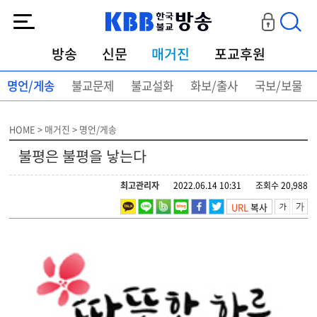
KBB한국불교방송
방송
신문
매거진
포교후원
명언/게송
불교문제
불교설화
화보/출사
국보/보물
HOME > 매거진 > 명언/게송
불평은 불평을 낳는다
최고관리자
2022.06.14 10:31
조회수 20,988
URL
복사