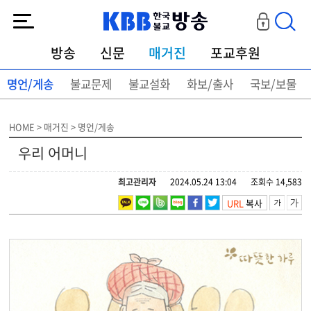
KBB한국불교방송
방송
신문
매거진
포교후원
명언/게송
불교문제
불교설화
화보/출사
국보/보물
HOME > 매거진 > 명언/게송
우리 어머니
최고관리자
2024.05.24 13:04
조회수 14,583
URL
복사