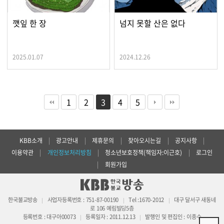
깻잎 한 장
넘지 못할 산은 없다
2025.01.07
2024.12.26
1
2
3
4
5
KBB소개
|
광고안내
|
제휴문의
|
찾아오시는길
|
공지사항
|
이용약관
|
개인정보처리방침
|
청소년보호정책(책임자:이근호)
|
로그인
|
회원가입
한국불교방송
사업자등록번호 : 751-87-00190
Tel :1670-2012
대구 달서구 새동네
|
|
|
로 106 예림빌딩5층
등록번호 : 대구아00073
등록일자 : 2011.12.13
발행인 및 편집인 : 이종수
|
|