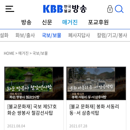
KBB한국불교방송
방송
신문
매거진
포교후원
설화
화보/출사
국보/보물
폐사지답사
칼럼/기고/봉사
HOME > 매거진 > 국보/보물
[불교문화재] 국보 제57호
[불교 문화재] 봉화 서동리
화순 쌍봉사 철감선사탑
동·서 삼층석탑
2021.08.04
2021.07.28