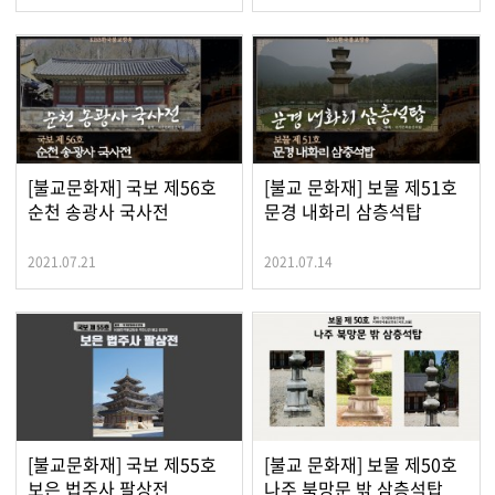
[불교문화재] 국보 제56호
[불교 문화재] 보물 제51호
순천 송광사 국사전
문경 내화리 삼층석탑
2021.07.21
2021.07.14
[불교문화재] 국보 제55호
[불교 문화재] 보물 제50호
보은 법주사 팔상전
나주 북망문 밖 삼층석탑