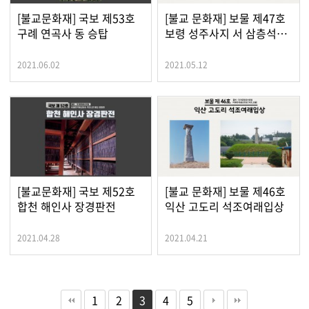
[불교문화재] 국보 제53호
[불교 문화재] 보물 제47호
구례 연곡사 동 승탑
보령 성주사지 서 삼층석…
2021.06.02
2021.05.12
[불교문화재] 국보 제52호
[불교 문화재] 보물 제46호
합천 해인사 장경판전
익산 고도리 석조여래입상
2021.04.28
2021.04.21
1
2
3
4
5