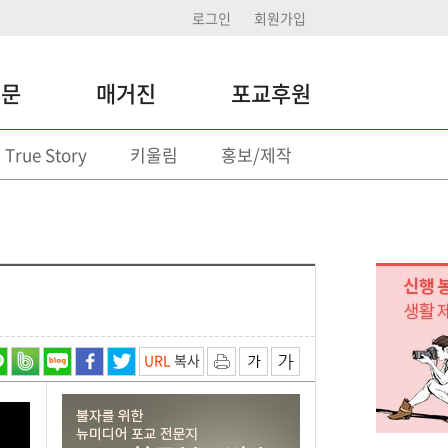
로그인
회원가입
신문
매거진
포교후원
True Story
키울림
홍보/제작
포교후원
정기후원
일시후원 기부
후원활동
URL
복사