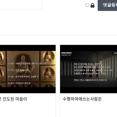
못 인도된 마음이
수행하여애쓰는사람은