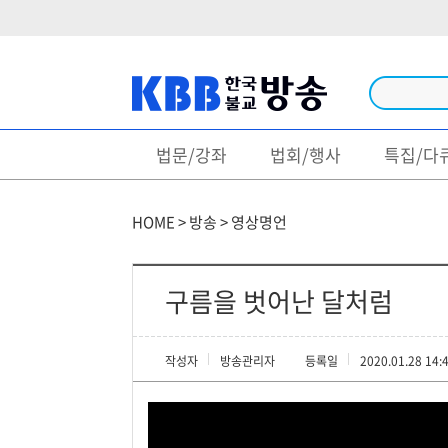
법문/강좌
법회/행사
특집/다
방송
법문/강좌
HOME > 방송 > 영상명언
법회/행사
특집/다큐
구름을 벗어난 달처럼
불경/독송
작성자
방송관리자
등록일
2020.01.28 14:
생활불교
영상명언