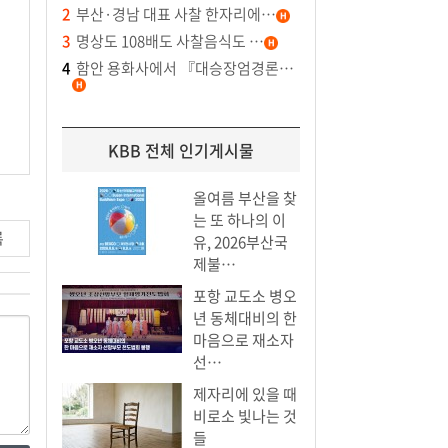
2
부산·경남 대표 사찰 한자리에…
3
명상도 108배도 사찰음식도 …
4
함안 용화사에서 『대승장엄경론…
KBB 전체 인기게시물
올여름 부산을 찾
는 또 하나의 이
록
유, 2026부산국
제불…
포항 교도소 병오
년 동체대비의 한
마음으로 재소자
선…
제자리에 있을 때
비로소 빛나는 것
들