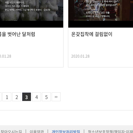
름을 벗어난 달처럼
온갖집착에 걸림없이
0.01.28
2020.01.28
1
2
4
5
3
|
|
|
찾아오시는길
이용약관
개인정보처리방침
청소년보호정책(책임자:이재