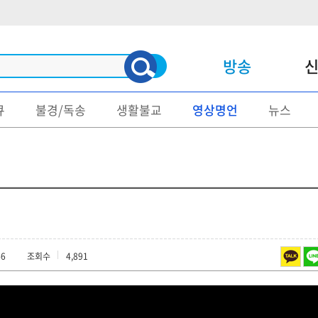
방송
큐
불경/독송
생활불교
영상명언
뉴스
신문
매거진
불교/종단
명언/게송
사회/문화
불교문제
정치
불교설화
지역소식
화보/출사
46
조회수
4,891
종교
국보/보물
폐사지답사