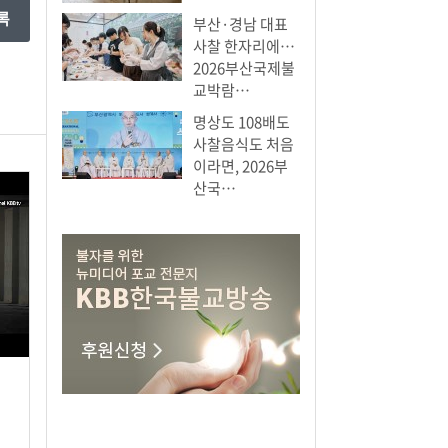
부산·경남 대표
사찰 한자리에…
2026부산국제불
교박람…
명상도 108배도
사찰음식도 처음
이라면, 2026부
산국…