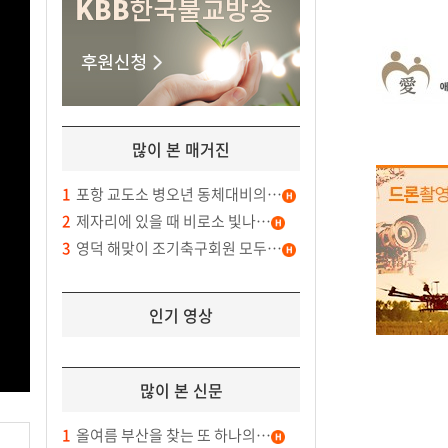
많이 본 매거진
1
포항 교도소 병오년 동체대비의…
2
제자리에 있을 때 비로소 빛나…
3
영덕 해맞이 조기축구회원 모두…
인기 영상
많이 본 신문
1
올여름 부산을 찾는 또 하나의…