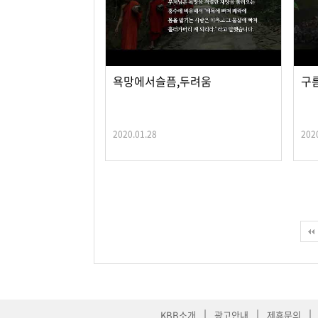
욕망에서슬픔,두려움
구
2020.01.28
202
맨끝
|
|
|
KBB소개
광고안내
제휴문의