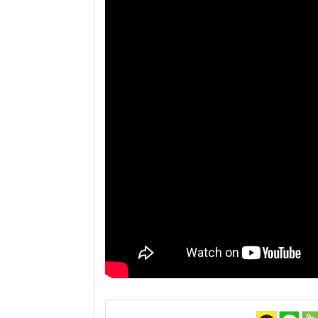
뉴스
True Story
키울림
홍보/제작