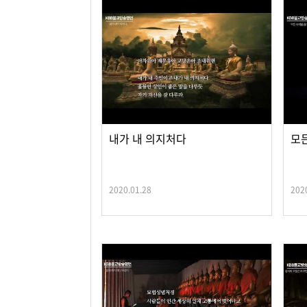
내가 내 의지처다
모
2020.01.28
202