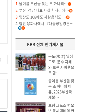
1
올여름 부산을 찾는 또 하나의…
2
부산·경남 대표 사찰 한자리에…
3
명상도 108배도 사찰음식도 …
4
함안 용화사에서 『대승장엄경론…
KBB 전체 인기게시물
구도(求道) 일심
록
으로, 문수 지혜
와 보현 자비행으
로 함…
올여름 부산을 찾
는 또 하나의 이
유, 2026부산국
제불…
포항 교도소 병오
년 동체대비의 한