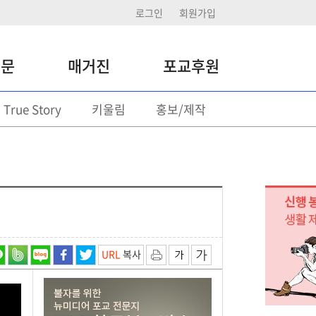
로그인
회원가입
신문
매거진
포교후원
True Story
키울림
홍보/제작
포교후원
정기후원
일시후원 기부
후원활동
URL
복사