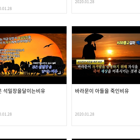
2020.01.28
0.01.28
은 석밀장을달이는비유
바라문이 아들을 죽인비유
0.01.28
2020.01.28