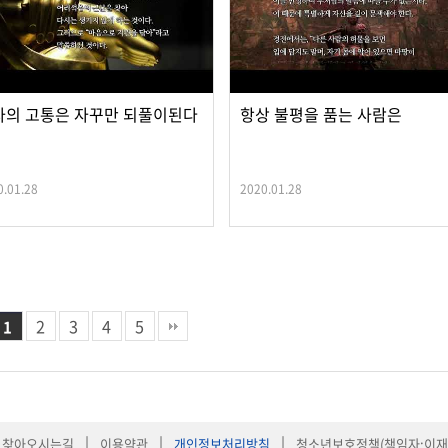
사의 고통은 자꾸만 되풀이된다
항상 불평을 품는 사람은
0.01.28
2020.01.28
2
3
4
5
1
|
|
|
찾아오시는길
이용약관
개인정보처리방침
청소년보호정책(책임자:이재