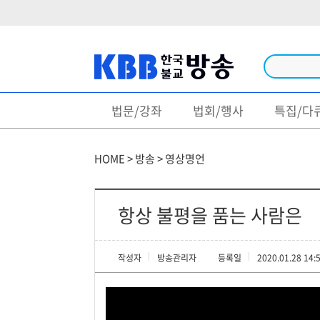
법문/강좌
법회/행사
특집/다
방송
법문/강좌
HOME > 방송 > 영상명언
법회/행사
특집/다큐
항상 불평을 품는 사람은
불경/독송
작성자
방송관리자
등록일
2020.01.28 14:
생활불교
영상명언