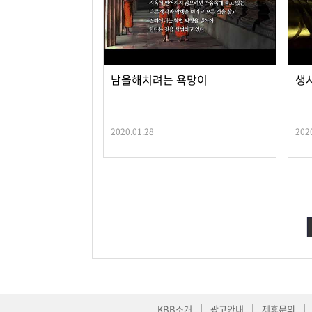
남을해치려는 욕망이
생
2020.01.28
202
맨끝
|
|
|
KBB소개
광고안내
제휴문의