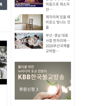
마음으로 재소자
선…
제자리에 있을 때
비로소 빛나는 것
들
부산·경남 대표
사찰 한자리에…
2026부산국제불
교박람…