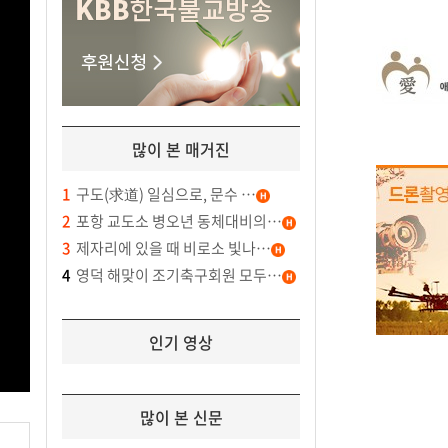
많이 본 매거진
1
구도(求道) 일심으로, 문수 …
2
포항 교도소 병오년 동체대비의…
3
제자리에 있을 때 비로소 빛나…
4
영덕 해맞이 조기축구회원 모두…
인기 영상
많이 본 신문