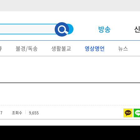
방송
큐
불경/독송
생활불교
영상명언
뉴스
신문
매거진
불교/종단
명언/게송
사회/문화
불교문제
정치
불교설화
지역소식
화보/출사
57
조회수
9,655
종교
국보/보물
폐사지답사