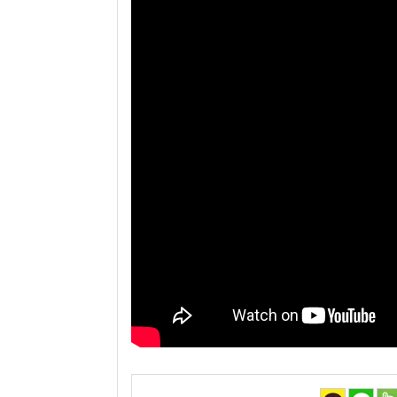
뉴스
True Story
키울림
홍보/제작