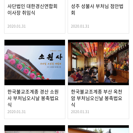
사단법인 대한경신연합회
성주 성불사 부처님 점안법
이사장 취임식
회
2020.01.31
2020.01.31
한국불교조계종 경산 소원
한국불교조계종 부산 옥천
사 부처님오시날 봉축법요
암 부처님오신날 봉축법요
식
식
2020.01.31
2020.01.31