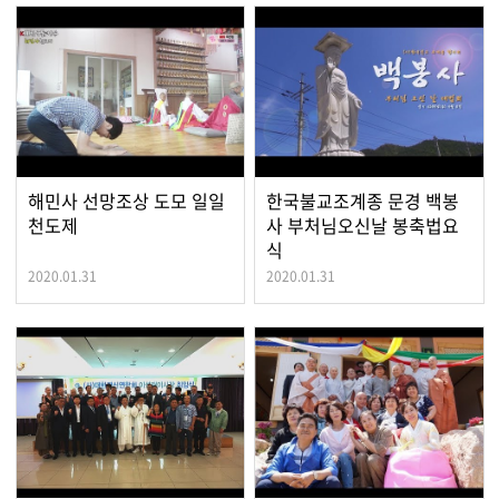
해민사 선망조상 도모 일일
한국불교조계종 문경 백봉
천도제
사 부처님오신날 봉축법요
식
2020.01.31
2020.01.31