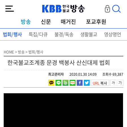
KBB한국불교방송
방송
신문
매거진
포교후원
법회/행사
특집/다큐
불경/독송
생활불교
영상명언
HOME > 방송 > 법회/행사
한국불교조계종 문경 백봉사 산신대제 법회
최고관리자
2020.01.30 14:09
조회수 69,387
URL
복사