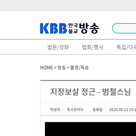
법문/강좌
법회/행사
특집/다
방송
법문/강좌
HOME > 방송 > 불경/독송
법회/행사
특집/다큐
지장보살 정근 - 범철스님
불경/독송
작성자
최고관리자
등록일
2024.09.23 15:
생활불교
영상명언