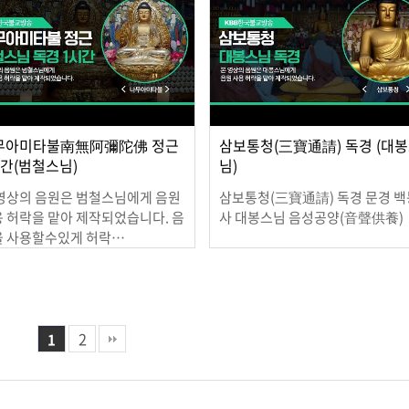
무아미타불南無阿彌陀佛 정근
삼보통청(三寶通請) 독경 (대
시간(범철스님)
님)
영상의 음원은 범철스님에게 음원
삼보통청(三寶通請) 독경 문경 백
 허락을 맡아 제작되었습니다. 음
사 대봉스님 음성공양(音聲供養
을 사용할수있게 허락…
2020.04.07
1.01.12
2
1