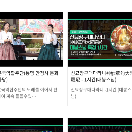
2022.02.24
2.03.25
은국악합주단(통영 안정사 문화
신묘장구대다라니神妙章句大
마당)
羅尼 - 1시간(대봉스님)
은국악합주단의 노래를 이어서 편
신묘장구대다라니 -1시간 (대봉스
하여 계속 들을수있…
님)
1.08.19
2021.04.06