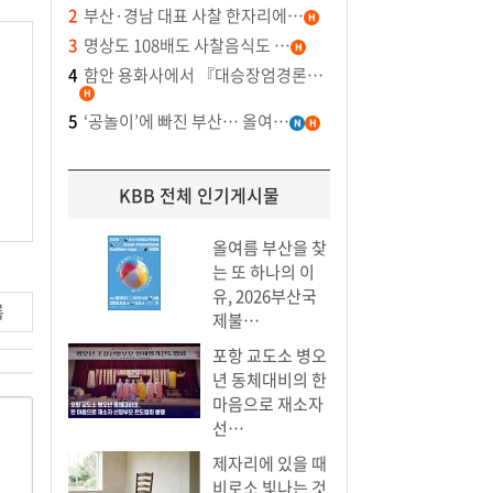
2
부산·경남 대표 사찰 한자리에…
3
명상도 108배도 사찰음식도 …
4
함안 용화사에서 『대승장엄경론…
5
‘공놀이’에 빠진 부산… 올여…
KBB 전체 인기게시물
올여름 부산을 찾
는 또 하나의 이
유, 2026부산국
록
제불…
포항 교도소 병오
년 동체대비의 한
마음으로 재소자
선…
제자리에 있을 때
비로소 빛나는 것