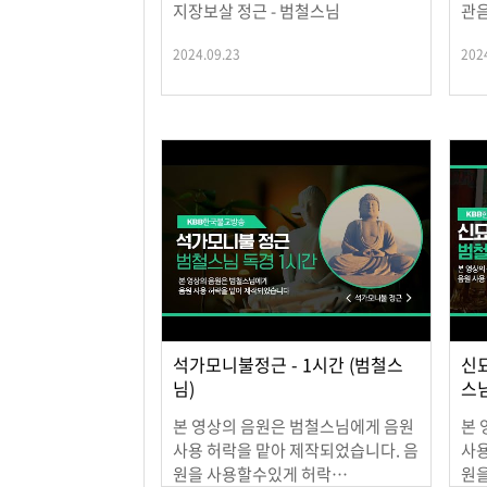
지장보살 정근 - 범철스님
관음
2024.09.23
202
석가모니불정근 - 1시간 (범철스
신묘
님)
스님
본 영상의 음원은 범철스님에게 음원
본 
사용 허락을 맡아 제작되었습니다. 음
사용
원을 사용할수있게 허락…
원