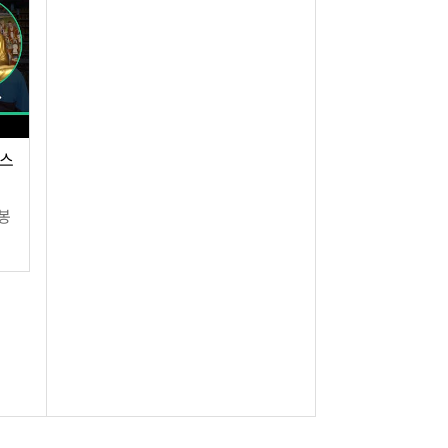
봉스
봉
)