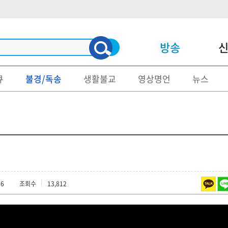
방송
큐
불경/독송
생활불교
영상명언
뉴스
신문
매거진
불교/종단
명언/게송
사회/문화
불교문제
정치
불교설화
지역소식
화보/출사
16
조회수
13,812
종교
국보/보물
폐사지답사