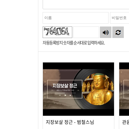
자동등록방지 숫자를 순서대로 입력하세요.
지장보살 정근 - 범철스님
관