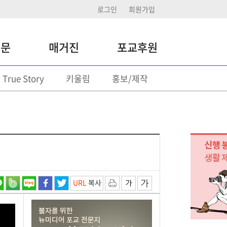
로그인
회원가입
신문
매거진
포교후원
True Story
키울림
홍보/제작
포교후원
정기후원
일시후원 기부
후원활동
URL
복사