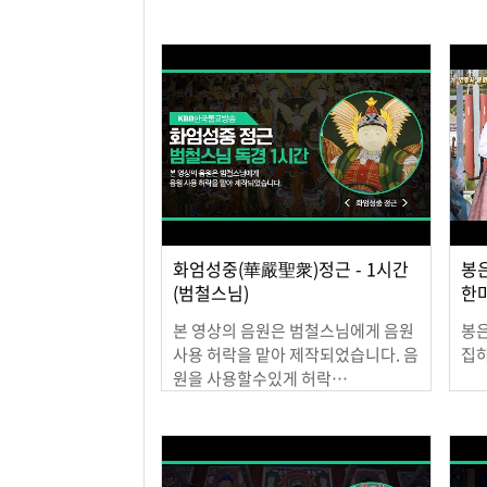
2022.12.05
202
화엄성중(華嚴聖衆)정근 - 1시간
봉
(범철스님)
한
본 영상의 음원은 범철스님에게 음원
봉
사용 허락을 맡아 제작되었습니다. 음
집
원을 사용할수있게 허락…
202
2022.02.15