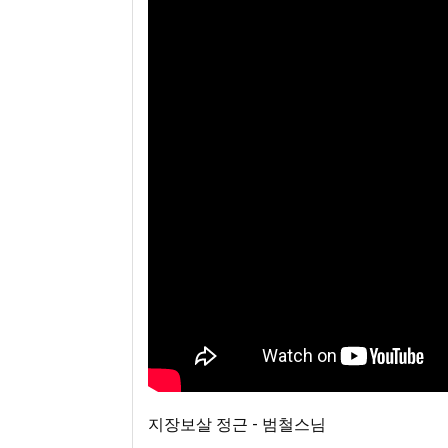
뉴스
True Story
키울림
홍보/제작
지장보살 정근 - 범철스님