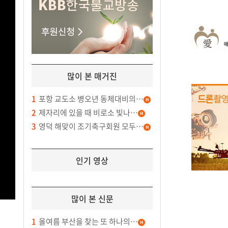
많이 본 매거진
1
포항 교도소 병오년 동체대비의…
2
제자리에 있을 때 비로소 빛나…
3
영덕 해맞이 조기축구회원 모두…
인기 영상
많이 본 신문
1
올여름 부산을 찾는 또 하나의…