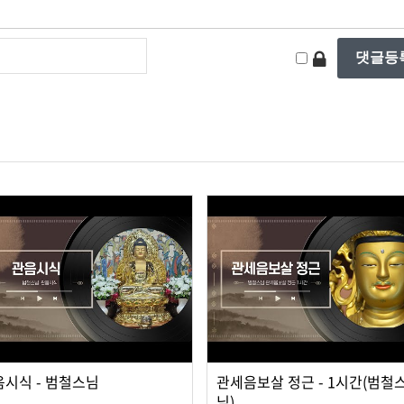
음시식 - 범철스님
관세음보살 정근 - 1시간(범철
님)