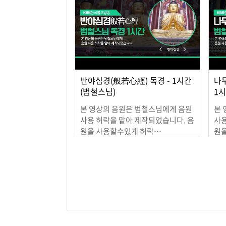
반야심경(般若心經) 독경 - 1시간
나
(범철스님)
1
본 영상의 음원은 범철스님에게 음원
본 
사용 허락을 맡아 제작되었습니다. 음
사용
원을 사용할수있게 허락…
원
2021.01.21
202
맨끝