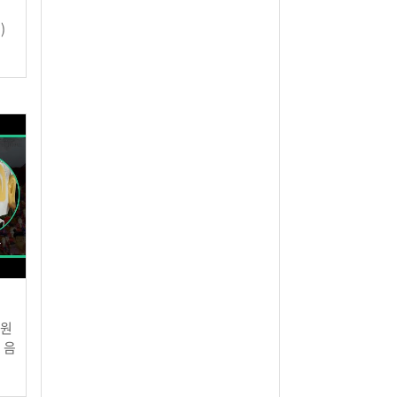
)
음원
 음