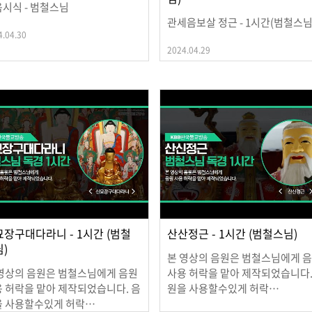
시식 - 범철스님
관세음보살 정근 - 1시간(범철스님
4.04.30
2024.04.29
장구대다라니 - 1시간 (범철
산산정근 - 1시간 (범철스님)
)
본 영상의 음원은 범철스님에게 
영상의 음원은 범철스님에게 음원
사용 허락을 맡아 제작되었습니다.
 허락을 맡아 제작되었습니다. 음
원을 사용할수있게 허락…
을 사용할수있게 허락…