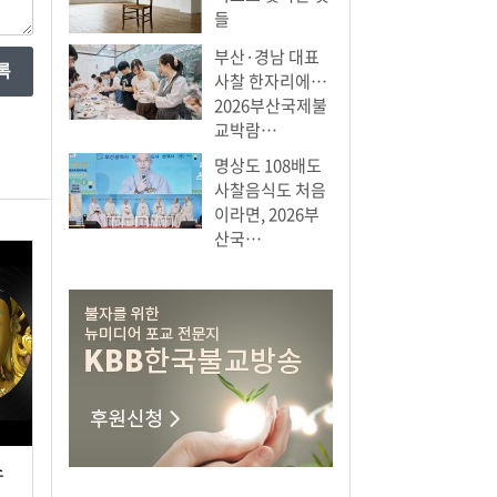
들
부산·경남 대표
사찰 한자리에…
2026부산국제불
교박람…
명상도 108배도
사찰음식도 처음
이라면, 2026부
산국…
스