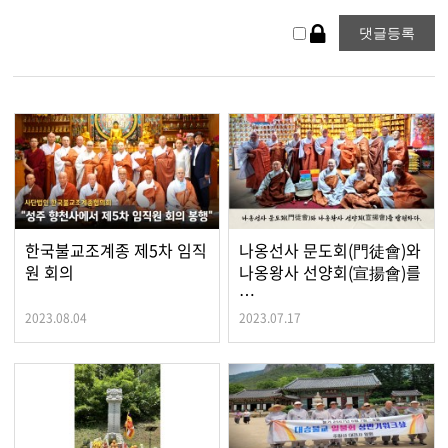
한국불교조계종 제5차 임직
나옹선사 문도회(門徒會)와
원 회의
나옹왕사 선양회(宣揚會)를
…
2023.08.04
2023.07.17