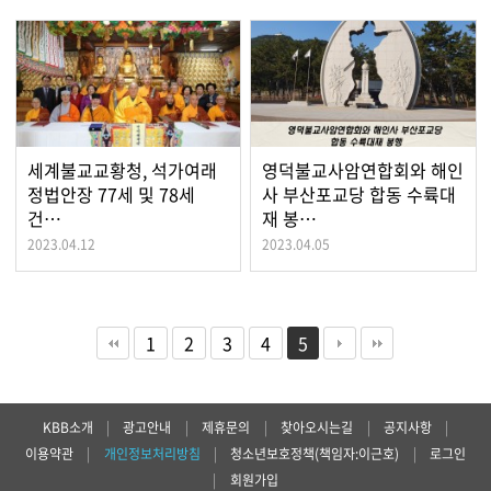
세계불교교황청, 석가여래
영덕불교사암연합회와 해인
정법안장 77세 및 78세
사 부산포교당 합동 수륙대
건…
재 봉…
2023.04.12
2023.04.05
1
2
3
4
5
KBB소개
|
광고안내
|
제휴문의
|
찾아오시는길
|
공지사항
|
이용약관
|
개인정보처리방침
|
청소년보호정책(책임자:이근호)
|
로그인
|
회원가입