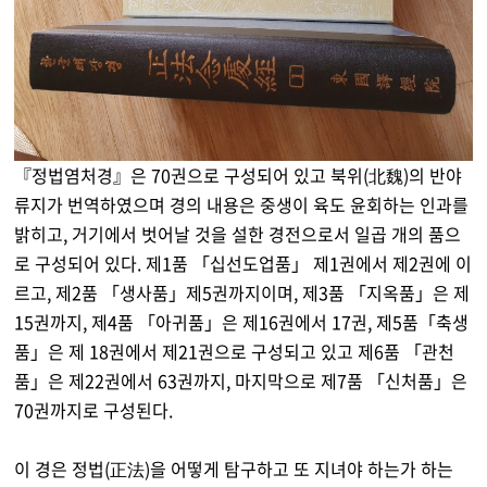
『정법염처경』은 70권으로 구성되어 있고 북위(北魏)의 반야
류지가 번역하였으며 경의 내용은 중생이 육도 윤회하는 인과를
밝히고, 거기에서 벗어날 것을 설한 경전으로서 일곱 개의 품으
로 구성되어 있다. 제1품 「십선도업품」 제1권에서 제2권에 이
르고, 제2품 「생사품」제5권까지이며, 제3품 「지옥품」은 제
15권까지, 제4품 「아귀품」은 제16권에서 17권, 제5품「축생
품」은 제 18권에서 제21권으로 구성되고 있고 제6품 「관천
품」은 제22권에서 63권까지, 마지막으로 제7품 「신처품」은
70권까지로 구성된다.
이 경은 정법(正法)을 어떻게 탐구하고 또 지녀야 하는가 하는