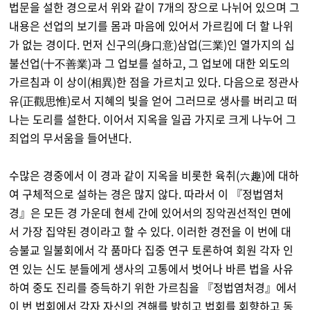
법문을 설한 경으로서 위와 같이 7개의 장으로 나뉘어 있으며 그
내용은 선업의 보기를 몸과 마음에 있어서 가르킴에 더 할 나위
가 없는 경이다. 먼저 신구의(身口意)삼업(三業)인 열가지의 십
불선업(十不善業)과 그 업보를 설하고, 그 업보에 대한 외도의
가르침과 이 상이(相異)한 점을 가르치고 있다. 다음으로 정관사
유(正觀思惟)로서 지혜의 빛을 얻어 그러므로 생사를 버리고 떠
나는 도리를 설한다. 이어서 지옥을 일곱 가지로 크게 나누어 그
죄업의 무서움을 들어낸다.
수많은 경중에서 이 경과 같이 지옥을 비롯한 육취(六趣)에 대하
여 구체적으로 설하는 경은 많지 않다. 따라서 이 『정법염처
경』은 모든 경 가운데 현세 간에 있어서의 징악권선적인 면에
서 가장 집약된 경이라고 할 수 있다. 이러한 경전을 이 번에 대
승불교 일불회에서 각 품마다 집중 연구 토론하여 회원 각자 인
연 있는 신도 분들에게 생사의 고통에서 벗어나 바른 법을 사유
하여 중도 진리를 증득하기 위한 가르침을 『정법염처경』에서
이 번 법회에서 각자 자신의 견해를 밝히고 법회를 회향하고 동