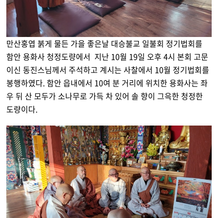
만산홍엽 붉게 물든 가을 좋은날 대승불교 일불회 정기법회를
함안 용화사 청정도량에서 지난 10월 19일 오후 4시 본회 고문
이신 동진스님께서 주석하고 계시는 사찰에서 10월 정기법회를
봉행하였다. 함안 읍내에서 10여 분 거리에 위치한 용화사는 좌
우 뒤 산 모두가 소나무로 가득 차 있어 솔 향이 그윽한 청정한
도량이다.