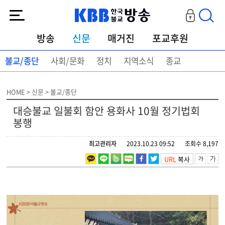
KBB한국불교방송
방송
신문
매거진
포교후원
불교/종단
사회/문화
정치
지역소식
종교
HOME > 신문 > 불교/종단
대승불교 일불회 함안 용화사 10월 정기법회
봉행
최고관리자
2023.10.23 09:52
조회수 8,197
URL
복사