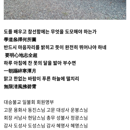
도를 배우고 참선함에는 무엇을 도모해야 하는가
學道叅禪何所圖
반드시 마음자리를 밝히고 뜻이 완전히 뛰어나야 하네
要明心地志全超
하루 아침에 찬 못의 달을 밟아 부수면
一朝蹋碎寒潭月
맑고 한없는 바람이 푸른 하늘에 떨치리
無限淸風拂碧霄
대승불교 일불회 회원명부
고문 용화사 동진스님 고문 대성사 운붕스님
회장 서남사 현담스님 총무 성불사 정광스님
감사 도성사 도성스님 감사 혜명사 혜명스님