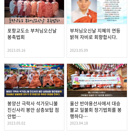
포항교도소 부처님오신날
부처님오신날 지혜의 연등
봉축법회
밝혀 자비로 회향합시다.
2023.05.16
2023.05.09
봉양산 극락사 석가모니불
울산 반야용선사에서 대승
진신사리 봉안 삼층보탑 점
불교 일불회 정기법회를 봉
안법…
행하다…
2023.05.02
2023.04.18