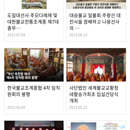
도일대선사 추모다례재 및
대승불교 일불회 주왕산 대
대한불교전통조계종 제7대
전사을 참배하고 나옹선사
총무…
의 …
2023.07.04
2023.06.13
한국불교조계종협 4차 임직
사단법인 세계불교교황청
원회의 봉행
네팔승가최초 입실건당식
개최
2023.06.09
2023.05.22