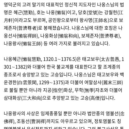
영덕군의 고려 말기의 대표적인 정신적 지도자인 나옹스님의 법
명은 혜근(慧勤), 호는 나옹(懶翁)이고, 당호(堂號)는 강월헌(江
月軒)이라고도 부르며, 공민왕으로부터 왕사명(王師名)으로 보
제존자(普濟尊者)로 봉해졌습니다. 나옹스님에 대한 호칭은 나
옹선사(懶翁禪師), 나옹화상(懶翁和尙), 보제존자(普濟尊者),
나옹왕사(懶翁王師) 등 여러 가지로 불러지고 있습니다.
나옹혜근(懶翁慧勤, 1320.1∼1376.5)은 태고보우(太古普愚, 1
301∼1382)와 더불어 한국 불교계를 대표한다고 할 조계종의
종조로서 숭앙받고 있는 고승입니다. 나옹스님은 태고보우와 백
운경한(白雲景閑, 1299∼1375)과 더불어 여말삼사(麗末三師)
로 불릴 뿐만 아니라 지공(指空)화상, 무학(無學)자초와 더불어
삼대화상(三大和尙)으로 추앙받고 있는 고승(高僧)입니다.
나옹왕사의 사상은 임제종풍일 뿐만 아니라 법안종의 염불선(念
佛禪), 조동선(曹洞禪)까지도 아우르고 있으며, 정토염불도 칭
명염불에서 유심정토까지 설하고 있습니다. 그의 불교사상은 통