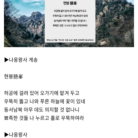
▶나옹왕사 게송
현봉懸峯
허공에 걸려 있어 오가기에 맡겨 두고
우뚝히 뚫고 나와 푸른 하늘에 꽃이 있네
동서남북 아무 데도 의지할 것 없나니
뾰족한 것들 나 누르고 홀로 우뚝하여라
▶나옹왕사