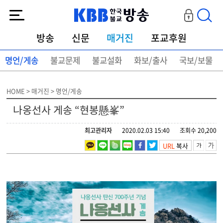
KBB한국불교방송
방송
신문
매거진
포교후원
명언/게송
불교문제
불교설화
화보/출사
국보/보물
HOME > 매거진 > 명언/게송
나옹선사 게송 “현봉懸峯”
최고관리자
2020.02.03 15:40
조회수 20,200
URL
복사