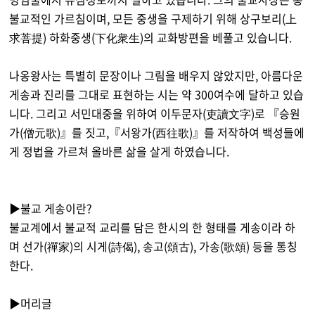
불교적인 가르침이며, 모든 중생을 구제하기 위해 상구보리(上
求菩提) 하화중생(下化衆生)의 교화방편을 베풀고 있습니다.
나옹왕사는 특별히 문장이나 그림을 배우지 않았지만, 아름다운
게송과 진리를 그대로 표현하는 시는 약 300여수에 달하고 있습
니다. 그리고 서민대중을 위하여 이두문자(吏讀文字)로 『승원
가(僧元歌)』를 짓고,『서왕가(西往歌)』를 저작하여 백성들에
게 정법을 가르쳐 올바른 삶을 살게 하였습니다.
▶불교 게송이란?
불교계에서 불교적 교리를 담은 한시의 한 형태를 게송이라 하
며 선가(禪家)의 시게(詩偈), 송고(頌古), 가송(歌頌) 등을 통칭
한다.
▶머리글