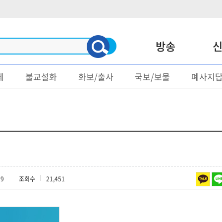
방송
제
불교설화
화보/출사
국보/보물
폐사지
신문
매거진
불교/종단
명언/게송
사회/문화
불교문제
정치
불교설화
지역소식
화보/출사
09
조회수
21,451
종교
국보/보물
폐사지답사