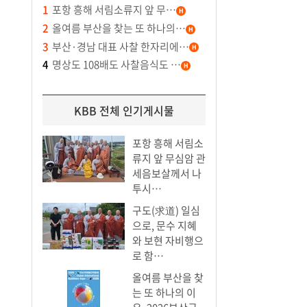
1
포항 흥해 서림소류지 앞 무…
2
올여름 부산을 찾는 또 하나의…
3
부산·경남 대표 사찰 한자리에…
4
명상도 108배도 사찰음식도 …
KBB 전체 인기게시물
포항 흥해 서림소
류지 앞 무심암 관
세음보살께서 나
투시…
구도(求道) 일심
으로, 문수 지혜
와 보현 자비행으
로 함…
올여름 부산을 찾
는 또 하나의 이