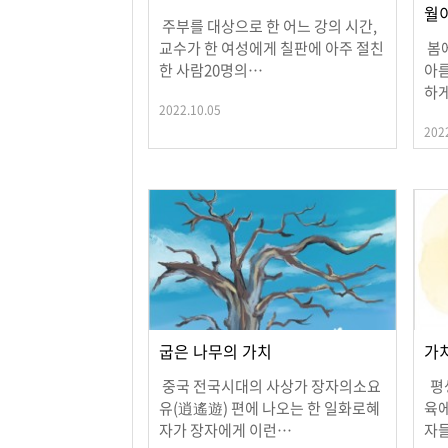
월
주부를 대상으로 한 어느 강의 시간,
교수가 한 여성에게 칠판에 아주 절친
봄에
한 사람20명의…
아름
하
2022.10.05
202
굽은 나무의 가치
가
중국 전국시대의 사상가 장자의소요
평생
유(逍遙遊) 편에 나오는 한 일화로혜
육에
자가 장자에게 이런…
자