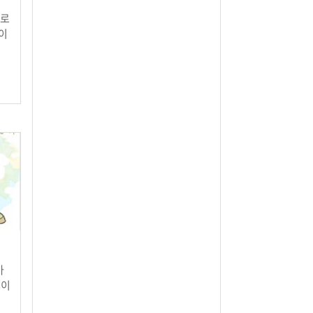
으로
이
가
인이