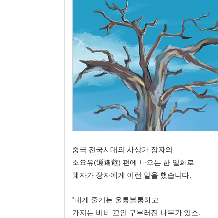
뉴스
True Story
키울림
홍보/제작
중국 전국시대의 사상가 장자의
소요유(逍遙遊) 편에 나오는 한 일화로
혜자가 장자에게 이런 말을 했습니다.
"내게 줄기는 울퉁불퉁하고
가지는 비비 꼬인 구부러진 나무가 있소.