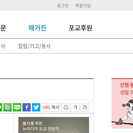
로그인
회원가입
신문
매거진
포교후원
답사
칼럼/기고/봉사
포교후원
정기후원
일시후원 기부
후원활동
URL
복사