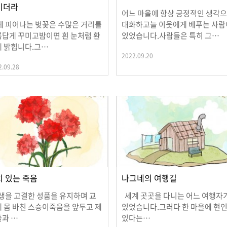
이더라
어느 마을에 항상 긍정적인 생각
 피어나는 벚꽃은 수많은 거리를
대화하고늘 이웃에게 베푸는 사람
답게 꾸미고밤이면 흰 눈처럼 환
있었습니다.사람들은 특히 그…
게 밝힙니다.그…
2022.09.20
2.09.28
치 있는 죽음
나그네의 여행길
을 고결한 성품을 유지하며 교
세계 곳곳을 다니는 어느 여행자
 몸 바친 스승이죽음을 앞두고 제
있었습니다.그러다 한 마을에 현
들과 …
있다는…