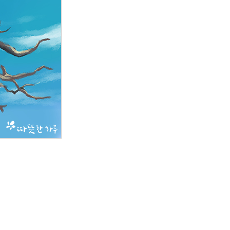
칼럼/기고/봉사