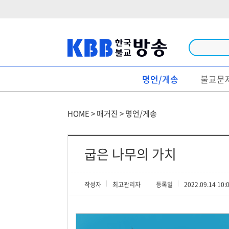
명언/게송
불교문
방송
법문/강좌
HOME > 매거진 > 명언/게송
법회/행사
특집/다큐
굽은 나무의 가치
불경/독송
작성자
최고관리자
등록일
2022.09.14 10:
생활불교
영상명언