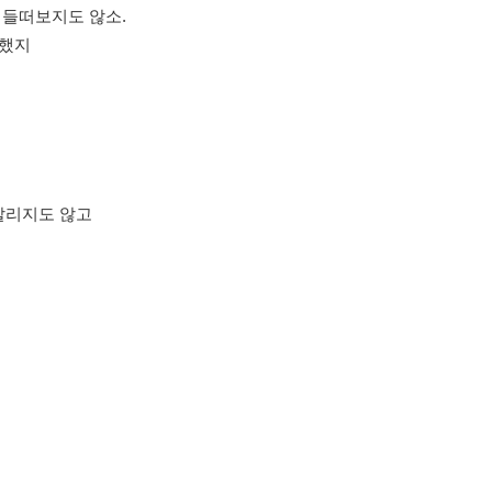
거들떠보지도 않소.
 했지
잘리지도 않고