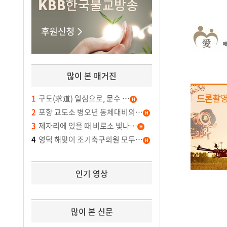
많이 본 매거진
1
구도(求道) 일심으로, 문수 …
2
포항 교도소 병오년 동체대비의…
3
제자리에 있을 때 비로소 빛나…
4
영덕 해맞이 조기축구회원 모두…
인기 영상
많이 본 신문