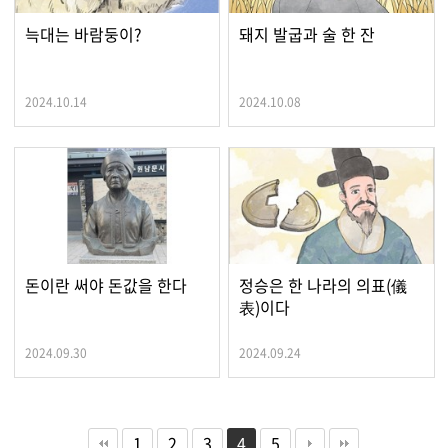
늑대는 바람둥이?
돼지 발굽과 술 한 잔
2024.10.14
2024.10.08
돈이란 써야 돈값을 한다
정승은 한 나라의 의표(儀
表)이다
2024.09.30
2024.09.24
1
2
3
4
5