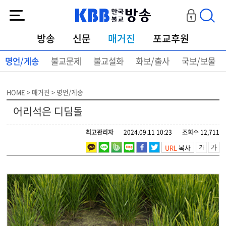
KBB한국불교방송
방송
신문
매거진
포교후원
명언/게송
불교문제
불교설화
화보/출사
국보/보물
HOME > 매거진 > 명언/게송
어리석은 디딤돌
최고관리자
2024.09.11 10:23
조회수 12,711
URL
복사