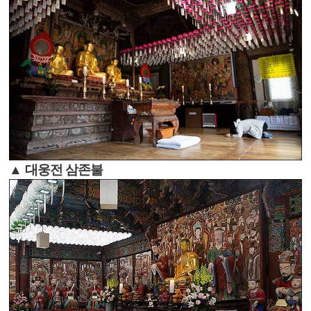
▲ 대웅전 삼존불