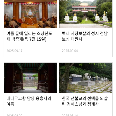
여름 끝에 열리는 조상천도
백제 지장보살의 성지 전남
재 백중재(음 7월 15일)
보성 대원사
2025.09.17
2025.09.04
대나무고향 담양 용흥사의
한국 선불교의 선맥을 되살
여름
린 경허스님과 청계사
2025.08.29
2025.08.14