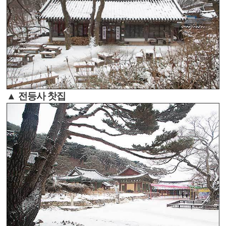
▲ 전등사 찻집