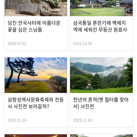
당진 안국사터에 아름다운
삼국통일 혼란기에 백제지
꽃을 심은 스님들
역에 세워진 무등산 원효사
2026.07.02
2025.12.09
삼랑성역사문화축제와 전등
천년의 흔적(옛 절터를 찾아
사 사진전 보러갈까?
서) 사진전
2025.11.10
2025.11.10