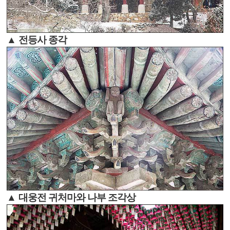
▲ 전등사 종각
▲ 대웅전 귀처마와 나부 조각상