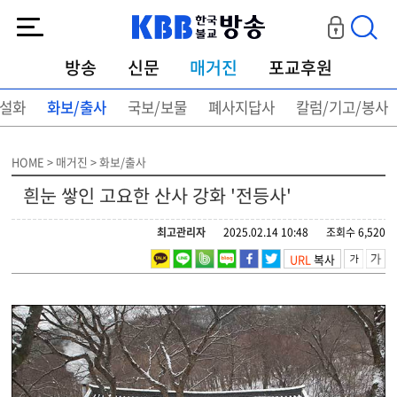
KBB한국불교방송
방송
신문
매거진
포교후원
설화
화보/출사
국보/보물
폐사지답사
칼럼/기고/봉사
HOME > 매거진 > 화보/출사
흰눈 쌓인 고요한 산사 강화 '전등사'
최고관리자
2025.02.14 10:48
조회수 6,520
URL
복사