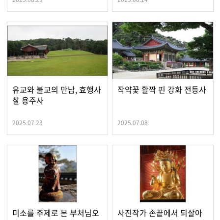
유교와 불교의 만남, 효행사
작약꽃 활짝 핀 강화 전등사
찰 용주사
2025.07.23
2025.07.08
미소를 주제로 본 부처님오
사진작가 손끝에서 되살아