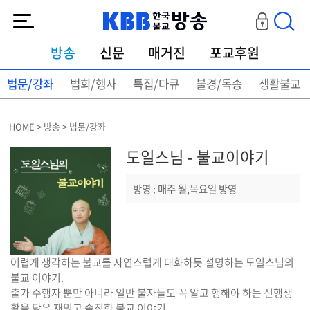
KBB한국불교방송
방송
신문
매거진
포교후원
법문/강좌
법회/행사
특집/다큐
불경/독송
생활불교
HOME > 방송 > 법문/강좌
도일스님 - 불교이야기
방영 : 매주 월,목요일 방영
어렵게 생각하는 불교를 자연스럽게 대화하듯 설명하는 도일스님의
불교 이야기.
출가 수행자 뿐만 아니라 일반 불자들도 꼭 알고 행해야 하는 신행생
활을 담은 재밌고 솔직한 불교 이야기.