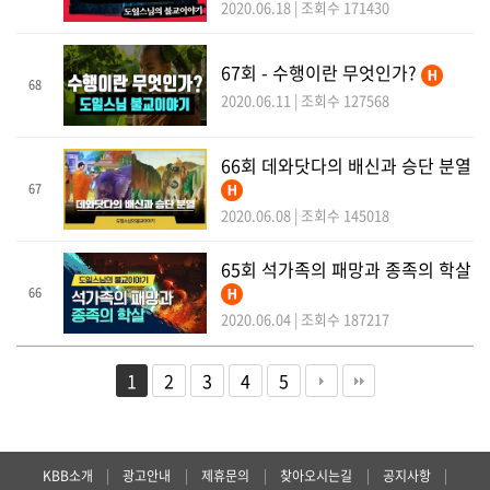
2020.06.18 | 조회수 171430
67회 - 수행이란 무엇인가?
68
2020.06.11 | 조회수 127568
66회 데와닷다의 배신과 승단 분열
67
2020.06.08 | 조회수 145018
65회 석가족의 패망과 종족의 학살
66
2020.06.04 | 조회수 187217
1
2
3
4
5
KBB소개
|
광고안내
|
제휴문의
|
찾아오시는길
|
공지사항
|