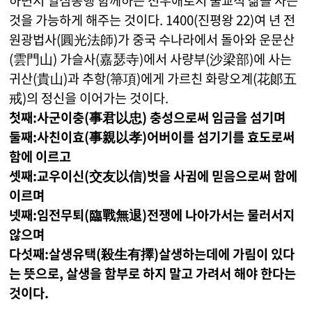
하면서 일심동행 함께하는 전우애로서 불교적 삶을 사는
것을 가능하게 해주는 것이다. 1400(진평왕 22)여 년 전
원광법사(圓光法師)가 중국 수나라에서 돌아와 운문산
(雲門山) 가슬사(嘉瑟寺)에서 사량부(沙梁部)에 사는
귀산(貴山)과 추항(箒項)에게 가르친 화랑오계(花郞五
戒)의 정신을 이어가는 것이다.
첫째:사군이충(事君以忠) 충성으로써 임금을 섬기며
둘째:사친이효(事親以孝)어버이를 섬기기를 효도로써
함에 이르고
셋째:교우이신(交友以信)벗을 사귐에 믿음으로써 함에
이르며
넷째:임전무퇴(臨戰無退)전쟁에 나아가서는 물러서지
않으며
다섯째:살생유택(殺生有擇)살생하는데에 가림이 있다
는 뜻으로, 살생을 함부로 하지 말고 가려서 해야 한다는
것이다.