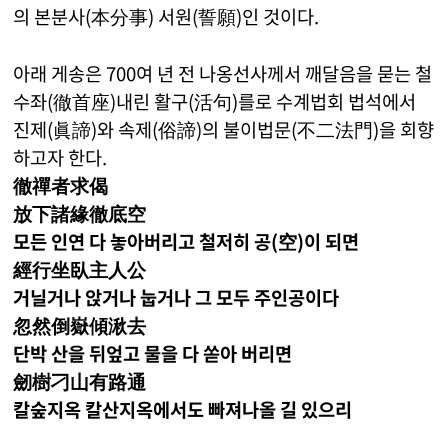
의 본분사(本分事) 서원(誓願)인 것이다.
아래 게송은 700여 년 전 나옹선사께서 깨달음을 묻는 철
수좌(徹首座)내린 활구(活句)를로 수계법회 법석에서
진제(眞諦)와 속제(俗諦)의 불이법문(不二法門)을 회향
하고자 한다.
徹禪者求偈
放下諸緣徹底空
모든 인연 다 놓아버리고 철저히 공(空)이 되면
經行坐臥主人公
거닐거나 앉거나 눕거나 그 모두 주인공이다
忽然倒嶽傾湫去
단박 산을 뒤엎고 물을 다 쏟아 버리면
劒樹刁山有路通
칼숲지옥 칼산지옥에서도 빠져나올 길 있으리