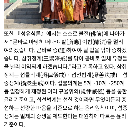
또한 『성유식론』에서는 스스로 불전(佛前)에 나아가
서 “곧바로 마땅히 떠나야 할[所應] 이법(離法)을 멀리
여의겠습니다. 곧바로 증(證)하여야 될 법을 닦아 증하겠
습니다. 삼취정계(三聚淨戒)를 닦아 곧바로 일체 유정들
을 널리 이익되게 하겠습니다.”라고 기록하고 있다. 삼취
정계는 섭률의계(攝律儀戒) · 섭선법계(攝善法戒) · 섭
중생계(攝衆生戒)이다. 섭률의계는 5계 ·10계 ·250계
등 일정하게 제정된 여러 규율위의(規律威儀) 등을 통한
윤리기준이고, 섭선법계는 선한 것이라면 무엇이든지 총
섭하는 선량한 마음을 기준으로 하는 윤리원칙이며, 섭중
생계는 일체의 중생을 제도한다는 대원칙에 따르는 윤리
기준이다.