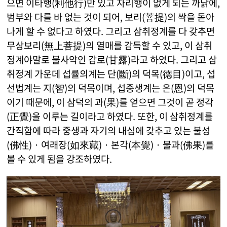
으면 이타행(利他行)만 있고 자리행이 없게 되는 까닭에,
범부와 다를 바 없는 것이 되어, 보리(菩提)의 싹을 돋아
나게 할 수 없다고 하였다. 그리고 삼취정계를 다 갖추면
무상보리(無上菩提)의 열매를 감득할 수 있고, 이 삼취
정계야말로 불사약인 감로(甘露)라고 하였다. 그리고 삼
취정계 가운데 섭률의계는 단(斷)의 덕목(德目)이고, 섭
선법계는 지(智)의 덕목이며, 섭중생계는 은(恩)의 덕목
이기 때문에, 이 삼덕의 과(果)를 얻으면 그것이 곧 정각
(正覺)을 이루는 길이라고 하였다. 또한, 이 삼취정계를
간직함에 따라 중생과 자기의 내심에 갖추고 있는 불성
(佛性) · 여래장(如來藏) · 본각(本覺) · 불과(佛果)를
볼 수 있게 됨을 강조하였다.