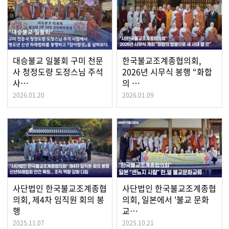
대승불교 일불회 구미 천문
한국불교조계종협의회,
사 청정도량 도정스님 주석
2026년 시무식 봉행 “화합
사…
의 …
2026.01.20
2026.01.09
사단법인 한국불교조계종협
사단법인 한국불교조계종협
의회, 제4차 임직원 회의 봉
의회, 일본에서 '불교 문화
행
교…
2025.11.07
2025.10.21