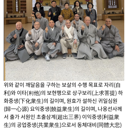
위와 같이 깨달음을 구하는 보살의 수행 목표로 자리(自
利)와 이타(利他)의 보현행으로 상구보리(上求菩提) 하
화중생(下化衆生)의 길이며, 원효가 설하신 귀일심원
(歸一心源) 요익중생(饒益衆生)의 길이며, 나옹선사께
서 출가 서원인 초출삼계(超出三界) 이익중생(利益衆
生)의 공업중생(共業衆生)으로서 동체대비(同體大悲)