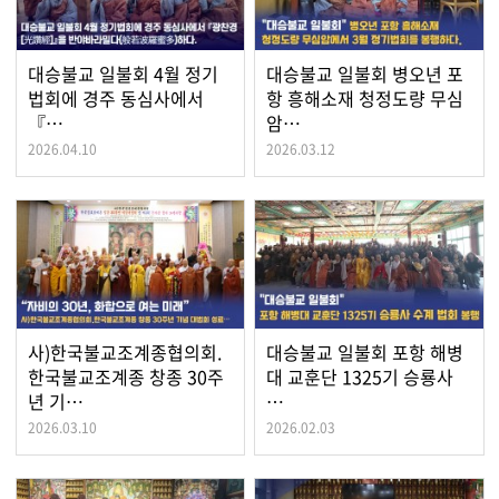
대승불교 일불회 4월 정기
대승불교 일불회 병오년 포
법회에 경주 동심사에서
항 흥해소재 청정도량 무심
『…
암…
2026.04.10
2026.03.12
사)한국불교조계종협의회.
대승불교 일불회 포항 해병
한국불교조계종 창종 30주
대 교훈단 1325기 승룡사
년 기…
…
2026.03.10
2026.02.03