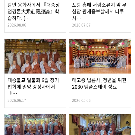
함안 용화사에서 『대승장
포항 흥해 서림소류지 앞 무
엄경론大乘莊嚴經論』학
심암 관세음보살께서 나투
습하다. (…
시…
2026.08.06
2026.07.07
대승불교 일불회 6월 정기
태고종 법륜사, 청년을 위한
법회에 밀양 강정사에서
2030 템플스테이 성료
『…
2026.06.17
2026.05.06