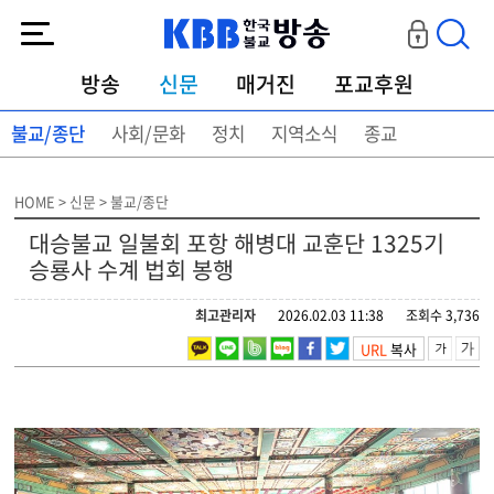
KBB한국불교방송
방송
신문
매거진
포교후원
불교/종단
사회/문화
정치
지역소식
종교
HOME > 신문 > 불교/종단
대승불교 일불회 포항 해병대 교훈단 1325기
승룡사 수계 법회 봉행
최고관리자
2026.02.03 11:38
조회수 3,736
URL
복사