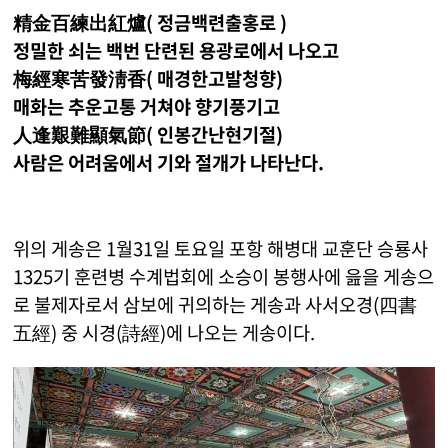
精金百練出紅爐( 정금백련출홍로 )
정밀한 쇠는 백번 단련된 용광로에서 나오고
梅經寒苦發淸香( 매경한고발청향)
매화는 추운고통 거쳐야 향기풍기고
人逢艱難顯氣節( 인봉간난현기절)
사람은 어려움에서 기와 절개가 나타난다.
위의 게송은 1월31일 토요일 포항 해병대 교훈단 승룡사
1325기 훈련병 수계법회에 소승이 봉행사에 읊을 게송으
로 불제자로서 삼보에 귀의하는 게송과 사서오경(四書
五經) 중 시경(詩經)에 나오는 게송이다.