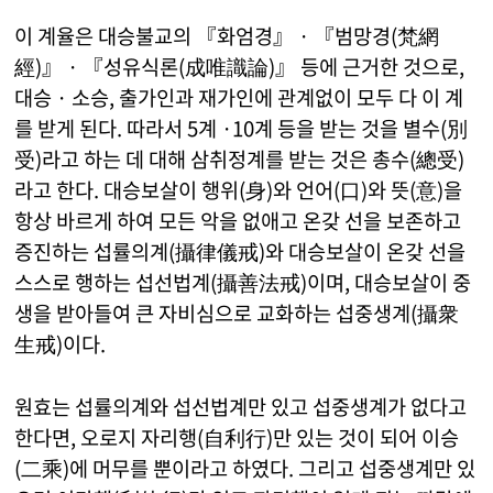
이 계율은 대승불교의 『화엄경』 · 『범망경(梵網
經)』 · 『성유식론(成唯識論)』 등에 근거한 것으로,
대승 · 소승, 출가인과 재가인에 관계없이 모두 다 이 계
를 받게 된다. 따라서 5계 ·10계 등을 받는 것을 별수(別
受)라고 하는 데 대해 삼취정계를 받는 것은 총수(總受)
라고 한다. 대승보살이 행위(身)와 언어(口)와 뜻(意)을
항상 바르게 하여 모든 악을 없애고 온갖 선을 보존하고
증진하는 섭률의계(攝律儀戒)와 대승보살이 온갖 선을
스스로 행하는 섭선법계(攝善法戒)이며, 대승보살이 중
생을 받아들여 큰 자비심으로 교화하는 섭중생계(攝衆
生戒)이다.
원효는 섭률의계와 섭선법계만 있고 섭중생계가 없다고
한다면, 오로지 자리행(自利行)만 있는 것이 되어 이승
(二乘)에 머무를 뿐이라고 하였다. 그리고 섭중생계만 있