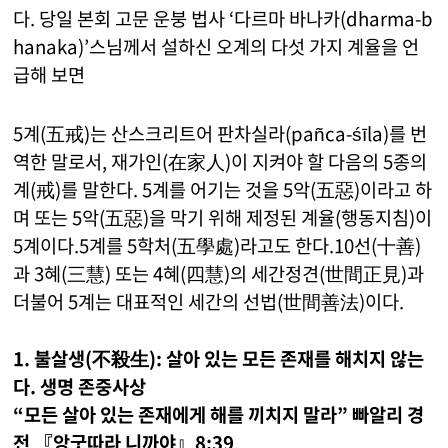
다. 당일 본회 고문 운붕 법사 ‘다르마 바나카(dharma-b
hanaka)’스님께서 설하신 오계의 다섯 가지 계율을 언
급해 보면
5계(五戒)는 산스크리트어 판차실라(pañca-śīla)를 번
역한 말로서, 재가인(在家人)이 지켜야 할 다음의 5종의
계(戒)를 말한다. 5계를 어기는 것을 5악(五惡)이라고 하
며 또는 5악(五惡)을 막기 위해 제정된 계율(행동지침)이
5계이다.5계를 5학처(五學處)라고도 한다.10선(十善)
과 3혜(三慧) 또는 4혜(四慧)의 세간정견(世間正見)과
더불어 5계는 대표적인 세간의 선법(世間善法)이다.
1. 불살생(不殺生): 살아 있는 모든 존재를 해치지 않는
다. 생명 존중사상
“모든 살아 있는 존재에게 해를 끼치지 말라” 빠알리 경
전 『앙굿따라 니까야』8:39