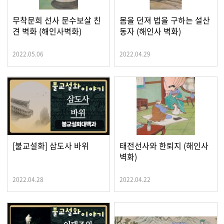
무착문희 선사 문수보살 친
몸을 던져 법을 구하는 설산
견 벽화 (해인사벽화)
동자 (해인사 벽화)
2022.05.06
2022.04.29
[불교설화] 삼도사 바위
태전선사와 한퇴지 (해인사
벽화)
2022.04.28
2022.04.22