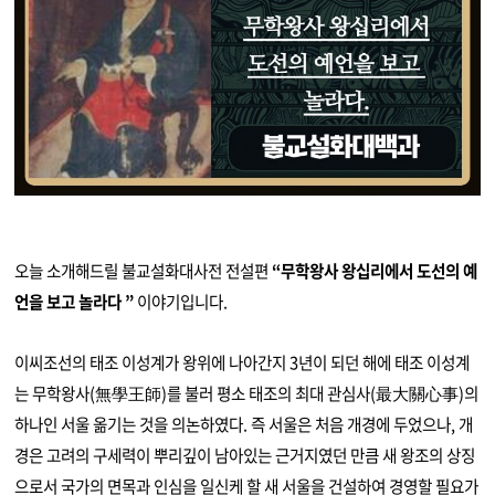
오늘 소개해드릴 불교설화대사전 전설편
“무학왕사 왕십리에서 도선의 예
언을 보고 놀라다 ”
이야기입니다.
이씨조선의 태조 이성계가 왕위에 나아간지 3년이 되던 해에 태조 이성계
는 무학왕사(無學王師)를 불러 평소 태조의 최대 관심사(最大關心事)의
하나인 서울 옮기는 것을 의논하였다.
즉 서울은 처음 개경에 두었으나, 개
경은 고려의 구세력이 뿌리깊이 남아있는 근거지였던 만큼 새 왕조의 상징
으로서 국가의 면목과 인심을 일신케 할 새 서울을 건설하여 경영할 필요가