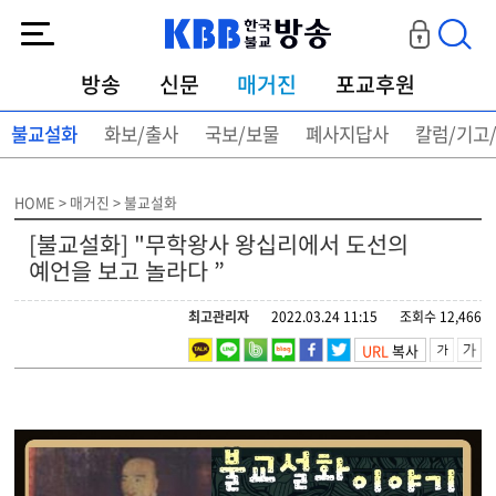
KBB한국불교방송
방송
신문
매거진
포교후원
불교설화
화보/출사
국보/보물
폐사지답사
칼럼/기고
HOME > 매거진 > 불교설화
[불교설화] "무학왕사 왕십리에서 도선의
예언을 보고 놀라다 ”
최고관리자
2022.03.24 11:15
조회수 12,466
URL
복사