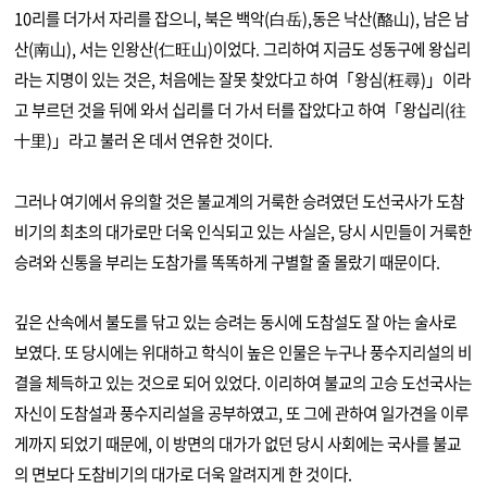
10리를 더가서 자리를 잡으니, 북은 백악(白岳),동은 낙산(酪山), 남은 남
산(南山), 서는 인왕산(仁旺山)이었다.
그리하여 지금도 성동구에 왕십리
라는 지명이 있는 것은, 처음에는 잘못 찾았다고 하여「왕심(枉尋)」이라
고 부르던 것을 뒤에 와서 십리를 더 가서 터를 잡았다고 하여「왕십리(往
十里)」라고 불러 온 데서 연유한 것이다.
그러나 여기에서 유의할 것은 불교계의 거룩한 승려였던 도선국사가 도참
비기의 최초의 대가로만 더욱 인식되고 있는 사실은, 당시 시민들이 거룩한
승려와 신통을 부리는 도참가를 똑똑하게 구별할 줄 몰랐기 때문이다.
깊은 산속에서 불도를 닦고 있는 승려는 동시에 도참설도 잘 아는 술사로
보였다.
또 당시에는 위대하고 학식이 높은 인물은 누구나 풍수지리설의 비
결을 체득하고 있는 것으로 되어 있었다.
이리하여 불교의 고승 도선국사는
자신이 도참설과 풍수지리설을 공부하였고, 또 그에 관하여 일가견을 이루
게까지 되었기 때문에, 이 방면의 대가가 없던 당시 사회에는 국사를 불교
의 면보다 도참비기의 대가로 더욱 알려지게 한 것이다.