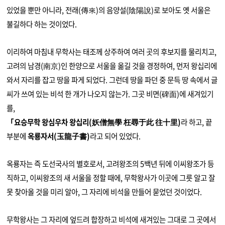
있었을 뿐만 아니라, 전래(傳來)의 음양설(陰陽說)로 보아도 옛 서울은
불길하다 하는 것이었다.
이리하여 마침내 무학사는 태조께 상주하여 여러 곳의 후보지를 물리치고,
고려의 남경(南京)인 한양으로 서울을 옮길 것을 경정하여, 먼저 왕십리에
와서 자리를 잡고 땅을 파게 되었다.
그런데 땅을 파던 중 문득 땅 속에서 글
씨가 쓰여 있는 비석 한 개가 나오지 않는가.
그곳 비면(碑面)에 새겨있기
를,
「요승무학 왕심우차 왕십리(妖僧無學 枉尋于此 往十里)
라 하고, 끝
부분에
옥룡자서(玉龍子書)
라고 되어 있었다.
옥룡자는 즉 도선국사의 별호로서, 고려왕조의 5백년 뒤에 이씨왕조가 등
직하고, 이씨왕조의 새 서울을 정할 때에, 무학왕사가 이곳에 그릇 알고 잘
못 찾아올 것을 미리 알아, 그 자리에 비석을 만들어 묻었던 것이었다.
무학왕사는 그 자리에 엎드려 합장하고 비석에 새겨있는 그대로 그 곳에서