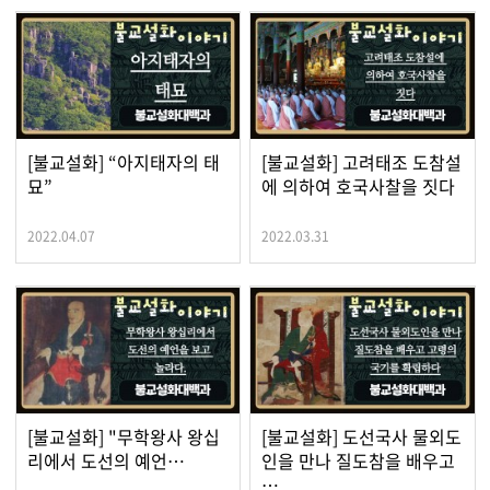
[불교설화] “아지태자의 태
[불교설화] 고려태조 도참설
묘”
에 의하여 호국사찰을 짓다
2022.04.07
2022.03.31
[불교설화] "무학왕사 왕십
[불교설화] 도선국사 물외도
리에서 도선의 예언…
인을 만나 질도참을 배우고
…