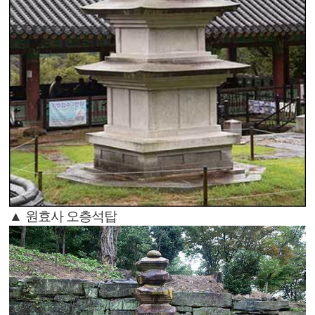
▲ 원효사 오층석탑