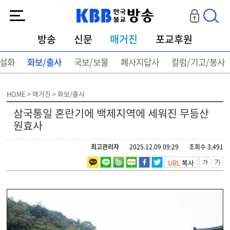
KBB한국불교방송
방송
신문
매거진
포교후원
설화
화보/출사
국보/보물
폐사지답사
칼럼/기고/봉사
HOME > 매거진 > 화보/출사
삼국통일 혼란기에 백제지역에 세워진 무등산
원효사
최고관리자
2025.12.09 09:29
조회수 3,491
URL
복사