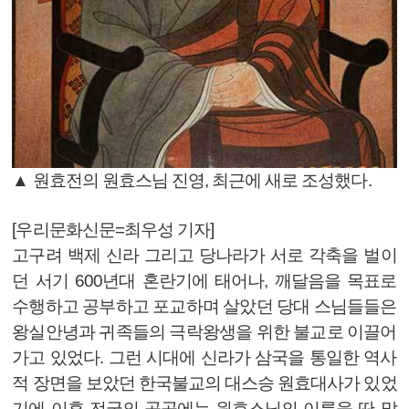
▲ 원효전의 원효스님 진영, 최근에 새로 조성했다.
[우리문화신문=최우성 기자]
고구려 백제 신라 그리고 당나라가 서로 각축을 벌이
던 서기 600년대 혼란기에 태어나, 깨달음을 목표로
수행하고 공부하고 포교하며 살았던 당대 스님들들은
왕실안녕과 귀족들의 극락왕생을 위한 불교로 이끌어
가고 있었다. 그런 시대에 신라가 삼국을 통일한 역사
적 장면을 보았던 한국불교의 대스승 원효대사가 있었
기에 이후 전국의 곳곳에는 원효스님의 이름을 딴 많