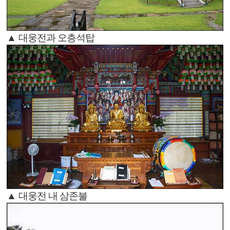
▲ 대웅전과 오층석탑
▲ 대웅전 내 삼존불