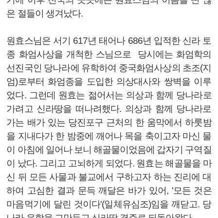
은 절들이 생겨났다.
원효스님은 서기 617년 태어나 686년 입적한 신라 토
종 화엄사상을 개척한 스님으로 당시에는 화엄학의
선진국인 당나라에 유학하여 중국화엄사상의 초조(지
엄)로부터 화엄종을 도입한 의상대사와 쌍벽을 이루
었다. 그런데 원효는 젊어서는 의상과 함께 당나라로
가려고 신라땅을 떠나려했다. 의상과 함께 당나라로
가는 배가 있는 당진포구 근처의 한 움막에서 하룻밤
을 지내다가 한 밤중에 깨어나 목을 축이고자 마신 물
이 아침에 일어나 보니 해골물이었음에 갑자기 구역질
이 났다. 그리고 고뇌하게 되었다. 원효는 해골물을 마
신 뒤 모든 사물과 불교에서 구하고자 하는 진리에 대
하여 고심한 결과 문득 깨달은 바가 있어, '모든 것은
마음먹기에 달린 것이다'(일체유심조)임을 깨닫고. 당
나라 유학을 그만두고 신라땅 경주로 되돌아왔다.