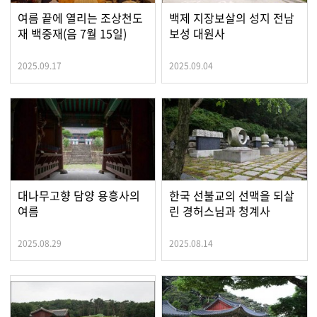
여름 끝에 열리는 조상천도
백제 지장보살의 성지 전남
재 백중재(음 7월 15일)
보성 대원사
2025.09.17
2025.09.04
대나무고향 담양 용흥사의
한국 선불교의 선맥을 되살
여름
린 경허스님과 청계사
2025.08.29
2025.08.14