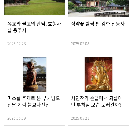
유교와 불교의 만남, 효행사
작약꽃 활짝 핀 강화 전등사
찰 용주사
2025.07.23
2025.07.08
미소를 주제로 본 부처님오
사진작가 손끝에서 되살아
신날 기림 불교사진전
난 부처님 모습 보러갈까?
2025.06.09
2025.05.21