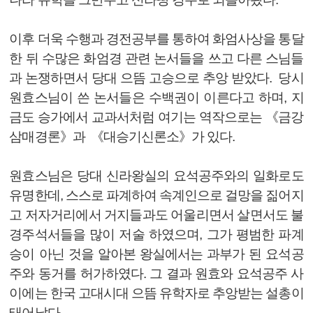
이후 더욱 수행과 경전공부를 통하여 화엄사상을 통달
한 뒤 수많은 화엄경 관련 논서들을 쓰고 다른 스님들
과 논쟁하면서 당대 으뜸 고승으로 추앙 받았다. 당시
원효스님이 쓴 논서들은 수백권이 이른다고 하며, 지
금도 승가에서 교과서처럼 여기는 역작으로는 《금강
삼매경론》과 《대승기신론소》가 있다.
원효스님은 당대 신라왕실의 요석공주와의 일화로도
유명한데, 스스로 파계하여 속계인으로 걸망을 짊어지
고 저자거리에서 거지들과도 어울리면서 살면서도 불
경주석서들을 많이 저술 하였으며, 그가 평범한 파계
승이 아닌 것을 알아본 왕실에서는 과부가 된 요석공
주와 동거를 허가하였다. 그 결과 원효와 요석공주 사
이에는 한국 고대시대 으뜸 유학자로 추앙받는 설총이
태어났다.