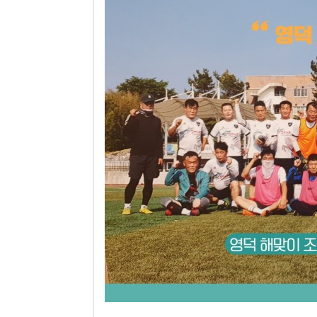
뉴스
True Story
키울림
홍보/제작