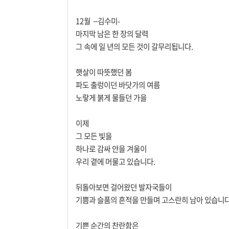
12월 –김수미-
마지막 남은 한 장의 달력
그 속에 일 년의 모든 것이 갈무리됩니다.
햇살이 따뜻했던 봄
파도 출렁이던 바닷가의 여름
노랗게 붉게 물들던 가을
이제
그 모든 빛을
하나로 감싸 안을 겨울이
우리 곁에 머물고 있습니다.
뒤돌아보면 걸어왔던 발자국들이
기쁨과 슬품의 흔적을 만들며 고스란히 남아 있습니다
기쁜 순간의 찬란함은