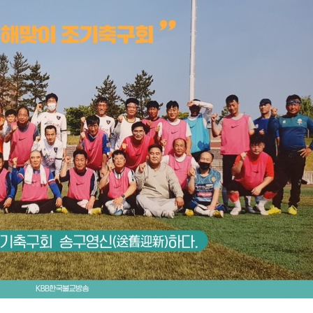
칼럼/기고/봉사