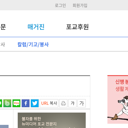
로그인
회원가입
신문
매거진
포교후원
답사
칼럼/기고/봉사
포교후원
정기후원
일시후원 기부
후원활동
URL
복사