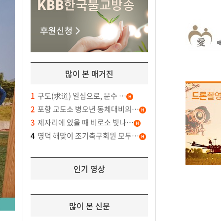
많이 본 매거진
1
구도(求道) 일심으로, 문수 …
2
포항 교도소 병오년 동체대비의…
3
제자리에 있을 때 비로소 빛나…
4
영덕 해맞이 조기축구회원 모두…
인기 영상
많이 본 신문