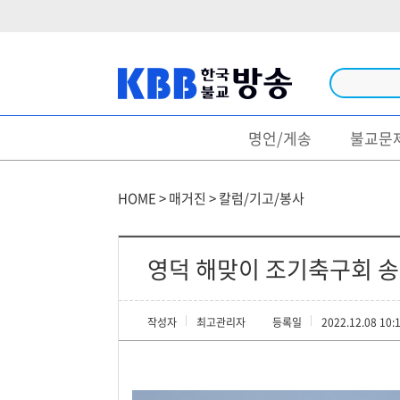
명언/게송
불교문
방송
법문/강좌
HOME > 매거진 > 칼럼/기고/봉사
법회/행사
특집/다큐
영덕 해맞이 조기축구회 
불경/독송
작성자
최고관리자
등록일
2022.12.08 10:
생활불교
영상명언