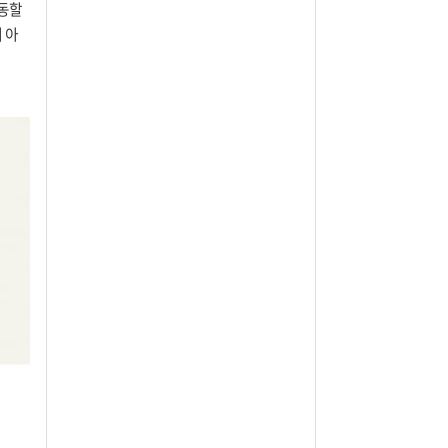
운동할
 아