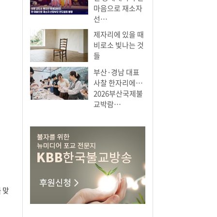
마음으로 재소자
선…
제자리에 있을 때
비로소 빛나는 것
들
부산·경남 대표
사찰 한자리에…
2026부산국제불
교박람…
 맞