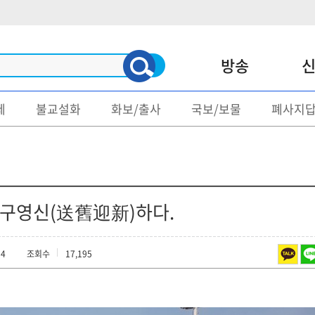
방송
제
불교설화
화보/출사
국보/보물
폐사지
신문
매거진
불교/종단
명언/게송
사회/문화
불교문제
정치
불교설화
송구영신(送舊迎新)하다.
지역소식
화보/출사
14
조회수
17,195
종교
국보/보물
폐사지답사