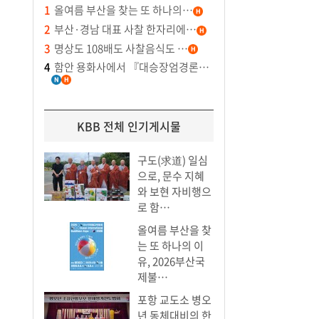
1
올여름 부산을 찾는 또 하나의…
2
부산·경남 대표 사찰 한자리에…
3
명상도 108배도 사찰음식도 …
4
함안 용화사에서 『대승장엄경론…
KBB 전체 인기게시물
구도(求道) 일심
으로, 문수 지혜
와 보현 자비행으
로 함…
올여름 부산을 찾
는 또 하나의 이
유, 2026부산국
제불…
포항 교도소 병오
년 동체대비의 한