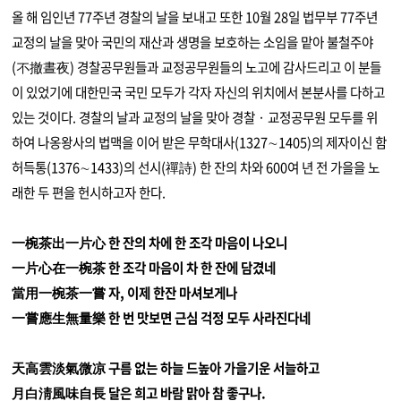
올 해 임인년 77주년 경찰의 날을 보내고 또한 10월 28일 법무부 77주년
교정의 날을 맞아 국민의 재산과 생명을 보호하는 소임을 맡아 불철주야
(不撤晝夜) 경찰공무원들과 교정공무원들의 노고에 감사드리고 이 분들
이 있었기에 대한민국 국민 모두가 각자 자신의 위치에서 본분사를 다하고
있는 것이다. 경찰의 날과 교정의 날을 맞아 경찰 · 교정공무원 모두를 위
하여 나옹왕사의 법맥을 이어 받은 무학대사(1327∼1405)의 제자이신 함
허득통(1376∼1433)의 선시(禪詩) 한 잔의 차와 600여 년 전 가을을 노
래한 두 편을 헌시하고자 한다.
一椀茶出一片心 한 잔의 차에 한 조각 마음이 나오니
一片心在一椀茶 한 조각 마음이 차 한 잔에 담겼네
當用一椀茶一嘗 자, 이제 한잔 마셔보게나
一嘗應生無量樂 한 번 맛보면 근심 걱정 모두 사라진다네
天高雲淡氣微凉 구름 없는 하늘 드높아 가을기운 서늘하고
月白淸風味自長 달은 희고 바람 맑아 참 좋구나.