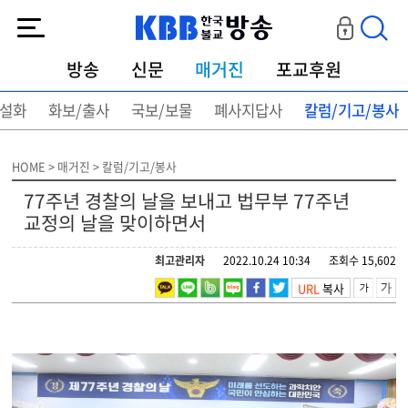
KBB한국불교방송
방송
신문
매거진
포교후원
설화
화보/출사
국보/보물
폐사지답사
칼럼/기고/봉사
HOME > 매거진 > 칼럼/기고/봉사
77주년 경찰의 날을 보내고 법무부 77주년
교정의 날을 맞이하면서
최고관리자
2022.10.24 10:34
조회수 15,602
URL
복사