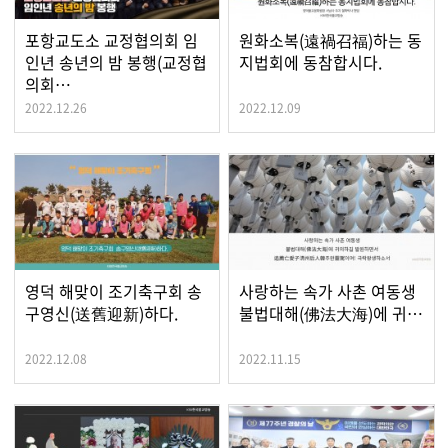
포항교도소 교정협의회 임
원화소복(遠禍召福)하는 동
인년 송년의 밤 봉행(교정협
지법회에 동참합시다.
의회…
2022.12.26
2022.12.09
영덕 해맞이 조기축구회 송
사랑하는 속가 사촌 여동생
구영신(送舊迎新)하다.
불법대해(佛法大海)에 귀…
2022.12.08
2022.11.15