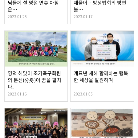
님들께 설 명절 연휴 아침
재풀이 · 방생법회의 방편
운…
불…
2023.01.25
2023.01.17
영덕 해맞이 조기축구회원
계묘년 새해 함께하는 행복
의 분신(分身)이 꿈을 펼치
한 세상을 발원하며
다.
2023.01.16
2023.01.05