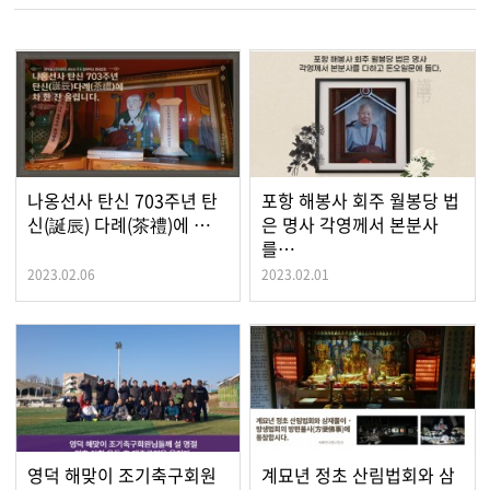
나옹선사 탄신 703주년 탄
포항 해봉사 회주 월봉당 법
신(誕辰) 다례(茶禮)에 …
은 명사 각영께서 본분사
를…
2023.02.06
2023.02.01
영덕 해맞이 조기축구회원
계묘년 정초 산림법회와 삼