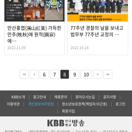
만산홍엽(滿山紅葉) 가득한
77주년 경찰의 날을 보내고
만추(晩秋)에 원적(圓寂)
법무부 77주년 교정의 …
에…
2022.11.09
2022.10.24
6
7
8
9
10
KBB소개
|
광고안내
|
제휴문의
|
찾아오시는길
|
공지사항
|
이용약관
|
개인정보처리방침
|
청소년보호정책(책임자:이근호)
|
로그인
|
회원가입
한국불교방송
사업자등록번호 : 751-87-00190
Tel :1670-2012
대구 달서구 새동네