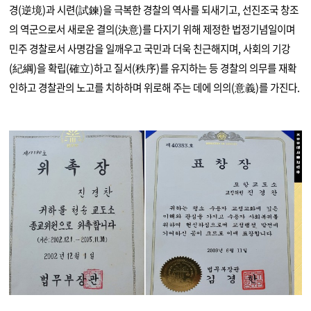
경(逆境)과 시련(試鍊)을 극복한 경찰의 역사를 되새기고, 선진조국 창조
의 역군으로서 새로운 결의(決意)를 다지기 위해 제정한 법정기념일이며
민주 경찰로서 사명감을 일깨우고 국민과 더욱 친근해지며, 사회의 기강
(紀綱)을 확립(確立)하고 질서(秩序)를 유지하는 등 경찰의 의무를 재확
인하고 경찰관의 노고를 치하하며 위로해 주는 데에 의의(意義)를 가진다.