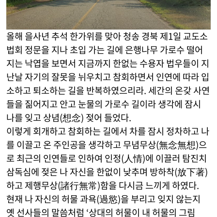
올해 을사년 추석 한가위를 맞아 청송 경북 제1일 교도소
법회 정문을 지나 초입 가는 길에 은행나무 가로수 떨어
지는 낙엽을 보면서 지금까지 한없는 수용자 법우들이 지
난날 자기의 잘못을 뉘우치고 참회하면서 인연에 따라 입
소하고 퇴소하는 길을 반복하였으리라. 세간의 온갖 사연
들을 짊어지고 안고 눈물의 가로수 길이라 생각에 잠시
나를 잊고 상념(想念) 젖어 들었다.
이렇게 회개하고 참회하는 길에서 차를 잠시 정차하고 나
를 이끌고 온 주인공을 생각하고 무념무상(無念無想)으
로 최근의 인연들로 인하여 인정(人情)에 이끌러 탐진치
삼독심에 젖은 나 자신을 한없이 낮추며 방하착(放下著)
하고 제행무상(諸行無常)함을 다시금 느끼게 하였다.
현재 나 자신의 허물 과욕(過慾)을 부리고 잊지 않는지
옛 선사들의 말씀처럼 ‘상대의 허물이 내 허물의 그림