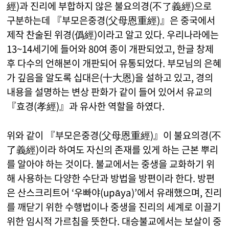
經)과 진리에 부합하지 않은 불요의경(不了義經)으로
구분하는데 『부모은중경(父母恩重經)』은 중국에서
제작 찬술된 위경(僞經)이라고 알고 있다. 우리나라에는
13~14세기에 들어와 80여 종이 개판되었고, 한글 창제
후 다수의 언해본이 개판되어 유통되었다. 부모님의 은혜
가 깊음을 알도록 십대은(十大恩)을 설하고 있고, 경의
내용을 설명하는 변상 판화가 같이 들어 있어서 유교의
『효경(孝經)』과 유사한 역할을 하였다.
위와 같이 『부모은중경(父母恩重經)』이 불요의경(不
了義經)이라 하여도 자신의 존재를 있게 하는 근본 뿌리
를 알아야 하는 것이다. 불교에서는 중생을 교화하기 위
해 사용하는 다양한 수단과 방법을 방편이라 한다. 방편
은 산스크리트어 ‘우빠야(upāya)’에서 유래했으며, 진리
를 깨닫기 위한 수행법이나 중생을 진리의 세계로 이끌기
위한 임시적 가르침을 뜻한다. 대승불교에서는 보살이 중