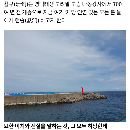
활구(活句)는 영덕태생 고려말 고승 나옹왕사께서 700
여 년 전 게송으로 지금 여기 이 땅 인연 있는 모든 분 들
에게 헌송(獻頌) 하고자 한다.
묘한 이치와 진실을 말하는 것, 그 모두 허망한데