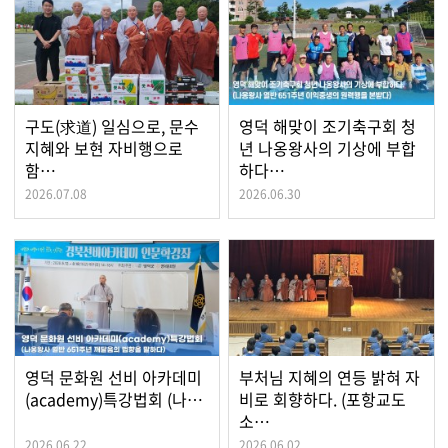
구도(求道) 일심으로, 문수
영덕 해맞이 조기축구회 청
지혜와 보현 자비행으로
년 나옹왕사의 기상에 부합
함…
하다…
2026.07.08
2026.06.30
영덕 문화원 선비 아카데미
부처님 지혜의 연등 밝혀 자
(academy)특강법회 (나…
비로 회향하다. (포항교도
소…
2026.06.22
2026.06.02