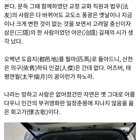
본다. 문득 그때 함께하였던 교정 교화 직원과 법우(法
友)의 사람은 다 바뀌어도 교도소 풍광은 옛날이나 지금
이나 크게 변한 것이 없는 것을 보면서 고려말 충신이자
삼은(三隱)의 한 사람이었던 야은(冶隱) 길재의 시가 생
각 났다.
오백년 도읍지(都邑地)를 필마(匹馬)로 돌아드니, 산천
은 의구(依舊)하되 인걸(人傑)은 간데 없다. 어즈버, 태
평연월(太平烟月)이 꿈이런가 하노라.
나라는 망하고 사람은 없어졌건만 자연은 옛 그대로 아름
다우니 인간의 부귀영화란 일장춘몽에 지나지 않음을 읊
은 회고가(懷古歌)이다.