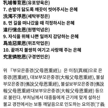
乳哺養育恩(유포양육은)
7. 손발이 닳도록 깨끗이 씻어주시는 은혜
洗濁不淨恩(세탁부정은)
8. 먼 길을 떠나갔을 때 걱정하시는 은혜
遠行憶念恩(원행억념은)
9. 자식을 위해 나쁜 일까지 감당하는 은혜
爲造惡業恩(위조악업은)
10. 끝까지 불쌍히 여기고 사랑해 주는 은혜
究意憐愍恩(구경연민은)
위 『부모은중경(父母恩重經)』은 이칭(異稱)으로 은
중경(恩重經), 대보부모은중경(大報父母恩重經), 불설
부모은중경(佛說父母恩重經), 불설보부모은중경(佛說
報父母恩重經대보부모은중경(大報父母恩重經) 등으
로 불린다. 부처님께서 대중들에게 근기에 맞게 설하신
불교 경전에서는 보통 깨달음으로 인도하는 요의경(了義