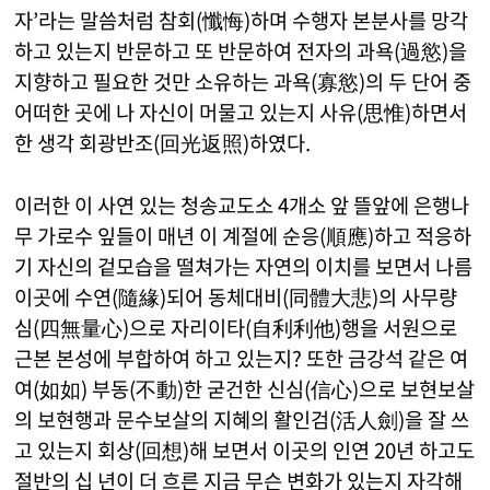
자’라는 말씀처럼 참회(懺悔)하며 수행자 본분사를 망각
하고 있는지 반문하고 또 반문하여 전자의 과욕(過慾)을
지향하고 필요한 것만 소유하는 과욕(寡慾)의 두 단어 중
어떠한 곳에 나 자신이 머물고 있는지 사유(思惟)하면서
한 생각 회광반조(回光返照)하였다.
이러한 이 사연 있는 청송교도소 4개소 앞 뜰앞에 은행나
무 가로수 잎들이 매년 이 계절에 순응(順應)하고 적응하
기 자신의 겉모습을 떨쳐가는 자연의 이치를 보면서 나름
이곳에 수연(隨緣)되어 동체대비(同體大悲)의 사무량
심(四無量心)으로 자리이타(自利利他)행을 서원으로
근본 본성에 부합하여 하고 있는지? 또한 금강석 같은 여
여(如如) 부동(不動)한 굳건한 신심(信心)으로 보현보살
의 보현행과 문수보살의 지혜의 활인검(活人劍)을 잘 쓰
고 있는지 회상(回想)해 보면서 이곳의 인연 20년 하고도
절반의 십 년이 더 흐른 지금 무슨 변화가 있는지 자각해