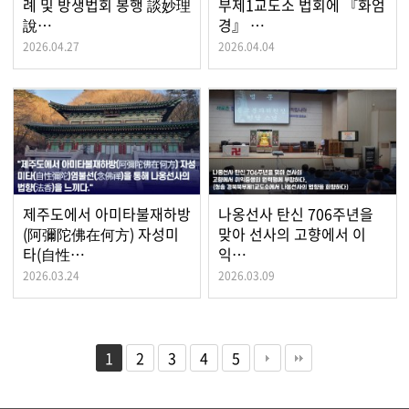
례 및 방생법회 봉행 談妙理
부제1교도소 법회에 『화엄
說…
경』 …
2026.04.27
2026.04.04
제주도에서 아미타불재하방
나옹선사 탄신 706주년을
(阿彌陀佛在何方) 자성미
맞아 선사의 고향에서 이
타(自性…
익…
2026.03.24
2026.03.09
1
2
3
4
5