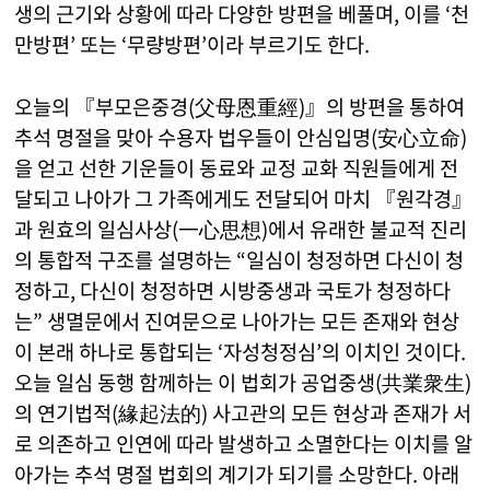
생의 근기와 상황에 따라 다양한 방편을 베풀며, 이를 ‘천
만방편’ 또는 ‘무량방편’이라 부르기도 한다.
오늘의 『부모은중경(父母恩重經)』의 방편을 통하여
추석 명절을 맞아 수용자 법우들이 안심입명(安心立命)
을 얻고 선한 기운들이 동료와 교정 교화 직원들에게 전
달되고 나아가 그 가족에게도 전달되어 마치 『원각경』
과 원효의 일심사상(一心思想)에서 유래한 불교적 진리
의 통합적 구조를 설명하는 “일심이 청정하면 다신이 청
정하고, 다신이 청정하면 시방중생과 국토가 청정하다
는” 생멸문에서 진여문으로 나아가는 모든 존재와 현상
이 본래 하나로 통합되는 ‘자성청정심’의 이치인 것이다.
오늘 일심 동행 함께하는 이 법회가 공업중생(共業衆生)
의 연기법적(緣起法的) 사고관의 모든 현상과 존재가 서
로 의존하고 인연에 따라 발생하고 소멸한다는 이치를 알
아가는 추석 명절 법회의 계기가 되기를 소망한다. 아래