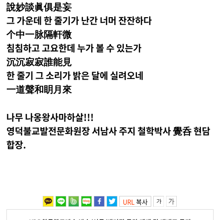
說妙談眞俱是妄
그 가운데 한 줄기가 난간 너머 잔잔하다
个中一脉隔軒微
침침하고 고요한데 누가 볼 수 있는가
沉沉寂寂誰能見
한 줄기 그 소리가 밝은 달에 실려오네
一道聲和眀月來
나무 나옹왕사마하살!!!
영덕불교발전문화원장 서남사 주지 철학박사 覺呑 현담
합장.
URL
복사