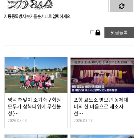
자동등록방지 숫자를 순서대로 입력하세요.
영덕 해맞이 조기축구회원
포항 교도소 병오년 동체대
모두가 삼복더위에 무한불
비의 한 마음으로 재소자
성(…
선…
2026.08.03
2026.07.27