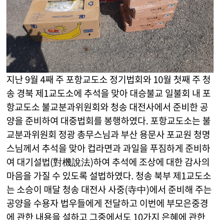
지난 9월 4째 주 포항교도소 정기법회와 10월 첫째 주 청
송 경북 제1교도소에 추석을 맞아 대승불교 일불회 내 포
항교도소 불교분과위원회와 청송 대전사에서 준비한 공
양을 준비하여 대중법회를 봉행하였다. 포항교도소는 불
교분과위원회 정광 총무스님과 부산 용문사 포교원 청명
스님께서 추석을 맞아 컵라면과 과일을 푸짐하게 준비하
여 대기설법(對機說法)하여 추석에 조상에 대한 감사의
마음을 가질 수 있도록 설법하였다. 청송 북부 제1교도소
는 소승이 매달 청송 대전사 사중(寺中)에서 준비해 주는
공양을 수용자 법우들에게 전달하고 이번에 부모은중경
에 관한 내용을 설하고 그중에서도 10가지 은혜에 관한