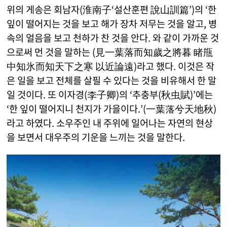
위의 게송은 회남자(淮南子‘설산훈편 說山訓篇’)의 ‘한
잎이 떨어지는 것을 보고 해가 장차 저무는 것을 알고, 병
속의 얼음을 보고 천하가 찬 것을 안다. 와 같이 가까운 것
으로써 먼 것을 말하는 (見一葉落而知歲之將暮 睹甁
中知氷而知天下之寒 以近論遠)라고 했다. 이것은 작
은 일을 보고 전체를 살필 수 있다는 것을 비유해서 한 말
일 것이다. 또 이자경(李子卿)의 ‘추충부(秋虫賦)’에는
‘한 잎이 떨어지니 천지가 가을이다.’(一葉落兮天地秋)
라고 하였다. 소우주인 내 주위에 일어나는 자연의 현상
을 보면서 대우주의 기운을 느끼는 것을 말한다.