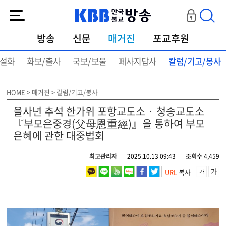
KBB한국불교방송
방송
신문
매거진
포교후원
설화
화보/출사
국보/보물
폐사지답사
칼럼/기고/봉사
HOME > 매거진 > 칼럼/기고/봉사
을사년 추석 한가위 포항교도소 · 청송교도소
『부모은중경(父母恩重經)』을 통하여 부모
은혜에 관한 대중법회
최고관리자
2025.10.13 09:43
조회수 4,459
URL
복사