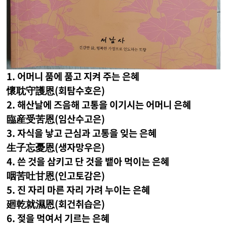
1. 어머니 품에 품고 지켜 주는 은혜
懷耽守護恩(회탐수호은)
2. 해산날에 즈음해 고통을 이기시는 어머니 은혜
臨産受苦恩(임산수고은)
3. 자식을 낳고 근심과 고통을 잊는 은혜
生子忘憂恩(생자망우은)
4. 쓴 것을 삼키고 단 것을 뱉아 먹이는 은혜
咽苦吐甘恩(인고토감은)
5. 진 자리 마른 자리 가려 누이는 은혜
廻乾就濕恩(회건취습은)
6. 젖을 먹여서 기르는 은혜