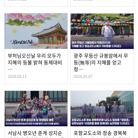
부처님오신날 우리 모두가
광주 무등산 규봉암에서 무
지혜의 등불 밝혀 동체대비
등(無等)의 지혜를 얻고
…
청…
2026.05.11
2026.05.07
서남사 병오년 춘계 성지순
포항교도소와 청송 경북북