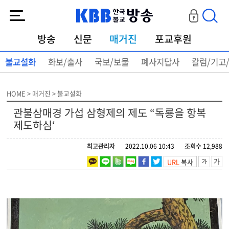
KBB한국불교방송
방송
신문
매거진
포교후원
불교설화
화보/출사
국보/보물
폐사지답사
칼럼/기고
HOME > 매거진 > 불교설화
관불삼매경 가섭 삼형제의 제도 “독룡을 항복
제도하심‘
최고관리자
2022.10.06 10:43
조회수 12,988
URL
복사