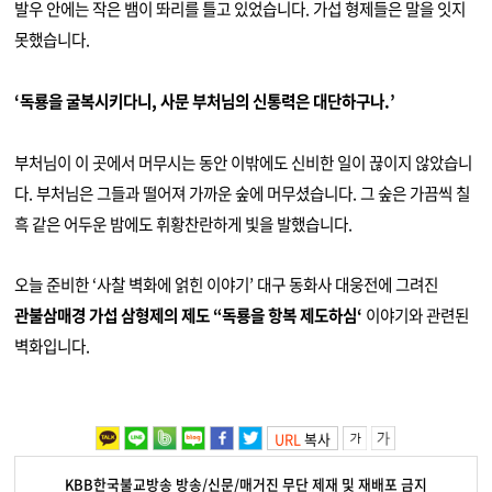
발우 안에는 작은 뱀이 똬리를 틀고 있었습니다
.
가섭 형제들은 말을 잇지
못했습니다
.
‘
독룡을 굴복시키다니
,
사문 부처님의 신통력은 대단하구나
.’
부처님이 이 곳에서 머무시는 동안 이밖에도 신비한 일이 끊이지 않았습니
다
.
부처님은 그들과 떨어져 가까운 숲에 머무셨습니다
.
그 숲은 가끔씩 칠
흑 같은 어두운 밤에도 휘황찬란하게 빛을 발했습니다
.
오늘 준비한
‘
사찰 벽화에 얽힌 이야기
’
대구 동화사 대웅전에 그려진
관불삼매경 가섭 삼형제의 제도
“
독룡을 항복 제도하심
‘
이야기와 관련된
벽화입니다
.
URL
복사
KBB한국불교방송 방송/신문/매거진 무단 제재 및 재배포 금지