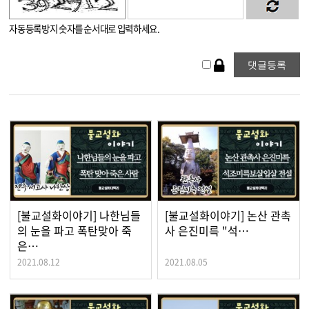
자동등록방지 숫자를 순서대로 입력하세요.
[불교설화이야기] 나한님들
[불교설화이야기] 논산 관촉
의 눈을 파고 폭탄맞아 죽
사 은진미륵 "석…
은…
2021.08.12
2021.08.05