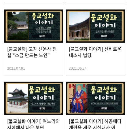
[불교설화] 고창 선운사 전
[불교설화 이야기] 신비로운
설 “소금 만드는 노인”
내소사 법당
2021.07.01
2021.06.24
[불교설화 이야기] 며느리의
[불교설화 이야기] 허공에다
지혜에서 나온 부연
계란을 세운 서산대사 이