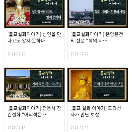
[불교설화이야기] 성인을 만
[불교설화이야기] 온양온천
나고도 알지 못하다
의 전설 "학의 지…
2021.07.29
2021.07.22
[불교설화이야기] 전등사 창
[불교 설화 이야기] 도의선
건설화 "어리석은 …
사가 만난 보살
2021.07.15
2021.07.08