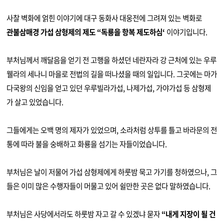
사찰 벽화에 얽힌 이야기에 대구 동화사 대웅전에 그려져 있는 벽화로
관불삼매경 가섭 삼형제의 제도
“
독룡을 항복 제도하심
‘
이야기입니다
.
부처님께서 깨달음을 얻기 전 고행을 하셨던 네란자라 강 근처에 있는 우루
웰라의 세나니 마을로 전법의 길을 떠나셨을 때의 일입니다
.
그곳에는 마가
다국왕의 신임을 얻고 있던 우루빌라가섭
,
나제가섭
,
가야가섭 등 삼형제
가 살고 있었습니다
.
그들에게는 오백 명의 제자가 있었으며
,
소라처럼 상투를 틀고 바라문의 전
통에 따라 불을 숭배하고 화룡을 섬기는 자들이었습니다
.
부처님은 날이 저물어 가섭 삼형제에게 하룻밤 묵고 가기를 청하였으나
,
그
들은 이미 많은 수행자들이 머물고 있어 쉴만한 곳은 없다 말하였습니다
.
부처님은 사당에서라도 하룻밤 자고 갈 수 있겠냐 묻자
“
내게 지장이 될 건