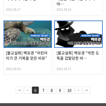
야…
2021.06.17
2021.06.10
[불교설화] 백유경 “어린아
[불교설화] 백유경 "악한 도
이가 큰 거북을 얻은 비유”
둑을 겁탈당한 비…
2021.06.03
2021.05.27
6
7
8
9
10