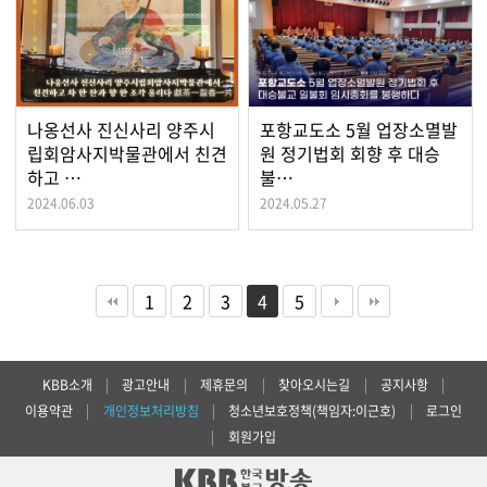
나옹선사 진신사리 양주시
포항교도소 5월 업장소멸발
립회암사지박물관에서 친견
원 정기법회 회향 후 대승
하고 …
불…
2024.06.03
2024.05.27
1
2
3
4
5
KBB소개
|
광고안내
|
제휴문의
|
찾아오시는길
|
공지사항
|
이용약관
|
개인정보처리방침
|
청소년보호정책(책임자:이근호)
|
로그인
|
회원가입