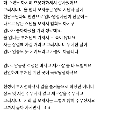
해 주겠노 하시며 흐뭇해하셔서 감사했어요.
그러시더니 울 엄니 모셔놓은 영덕 서남사 절에
현담스님과의 인연으로 엄마영정사진이 신문에도
나오고 많은 스님들 오셔서 법회도 하시구
엄마가 좋아하셨을 거라 생각해요.
울 엄니는 부처님께 가셔서 두 복이 많네요
자는 잠결에 가실 거라고 그러시더니 무지한 딸이
엄마 임종도 못 지켜드리고 가슴이 아픕니다.
엄마.. 남동생 걱정은 마시고 제가 잘 돌 바 드릴께요
편안하게 부처님 계신 곳에 극락왕생하셔요..
천성이 부지런하셔서 일을 즐거움으로 하셨던 어머니
잠도 몇 시간 주무시지 않고 새우잠을 주무시고
그러시더니 저희 집 오셔서는 그렇게 많이 주무셨지요
코까지 곯아 가시면서.. ㅎㅎ