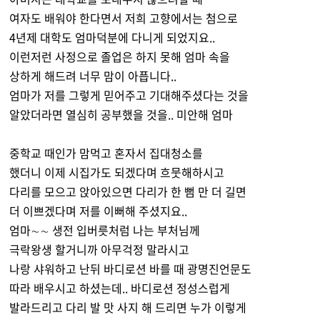
여자도 배워야 한다면서 저희 고향에서는 첨으로
4년제 대학도 엄마덕분에 다니게 되었지요..
이런저런 사정으로 졸업은 하지 못해 엄마 속을
상하게 해드려 너무 맘이 아픕니다..
엄마가 저를 그렇게 믿어주고 기대해주셨다는 것을
알았더라면 열심히 공부했을 것을.. 미안해 엄마
중학교 때인가 맘먹고 혼자서 집대청소를
했더니 이제 시집가도 되겠다며 흐뭇해하시고
다리를 모으고 앉아있으면 다리가 한 뻠 만 더 길면
더 이쁘겠다며 저를 이뻐해 주셨지요..
엄마∼∼ 생전 입버릇처럼 나는 부처님께
극락왕생 할거니까 아무걱정 말라시고
나랑 샤워하고 난뒤 바디로션 바를 때 광명진언문도
따라 배우시고 하셨는데.. 바디로션 정성스럽게
발라드리고 다리 발 맛 사지 해 드리면 누가 이렇게