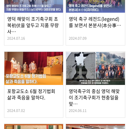
영덕 해맞이 조기축구회 초
영덕 축구 레전드(legend)
복初伏을 앞두고 지품 무량
를 보면서 본분사(本分事…
사…
2024.07.16
2024.07.09
포항교도소 6월 정기법회
영덕축구의 중심 영덕 해맞
삶과 죽음을 말하다.
이 조기축구회가 현충일을
맞…
2024.07.02
2024.06.11