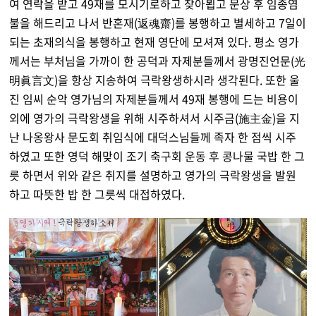
여 연락을 받고 49재를 모시기로하고 찾아뵙고 문상 후 임종염
불을 해드리고 나서 반혼재(返魂齋)를 봉행하고 별세하고 7일이
되는 초재의식을 봉행하고 현재 영단에 모셔져 있다. 평소 영가
께서는 부처님을 가까이 한 공덕과 자제분들께서 광명진언문(光
明眞言文)을 항상 지송하여 극락왕생하시라 생각된다. 또한 울
진 임씨 순악 영가님의 자제분들께서 49재 봉행에 드는 비용이
외에 영가의 극락왕생을 위해 시주하셔서 시주금(施主金)을 지
난 나옹왕사 문도회 취임식에 대덕스님들께 족자 한 점씩 시주
하였고 또한 영덕 해맞이 조기 축구회 운동 후 콩나물 국밥 한 그
릇 하면서 위와 같은 취지를 설명하고 영가의 극락왕생을 발원
하고 따뜻한 밥 한 그릇씩 대접하였다.