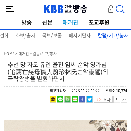
KBB한국불교방송
방송
신문
매거진
포교후원
설화
화보/출사
국보/보물
폐사지답사
칼럼/기고/봉사
HOME > 매거진 > 칼럼/기고/봉사
추천 망 자모 유인 울진 임씨 순악 영가님
(追薦亡慈母孺人蔚珍林氏순악靈駕)의
극락왕생을 발원하면서
최고관리자
2023.11.27 10:27
조회수 10,324
URL
복사