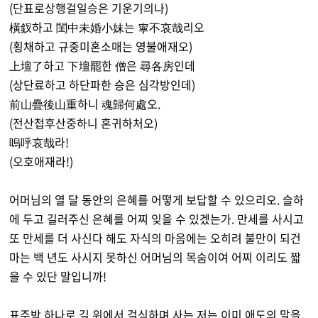
(단표로상행걸일승은 기운기의나)
橫釵하고 閨中未婚小妹는 寧不哀哉리오
(횡채하고 규중미혼소매는 영불애재오)
上壇了하고 下壇罷한 僧은 尋各房인데
(상단료하고 하단파한 승은 심각방인데)
前山疊後山重하니 魂歸何處오.
(전산첩후산중하니 혼귀하처오)
嗚呼哀哉라!
(오호애재라!)
어머님의 열 달 동안의 은혜를 어떻게 보답할 수 있으리오. 슬하
에 두고 길러주신 은혜를 어찌 잊을 수 있겠는가. 만세를 사시고
또 만세를 더 사신다 해도 자식의 마음에는 오히려 불만이 되건
마는 백 년도 사시지 못하신 어머님의 목숨이여 어찌 이리도 짧
을 수 있단 말입니까!
표주박 하나로 길 위에서 걸식하며 사는 저는 이미 애도의 말을