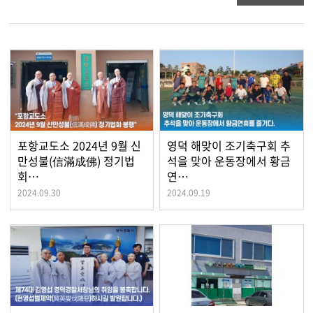
포항교도소 2024년 9월 신
영덕 해맞이 조기축구회 추
만성불(信滿成佛) 정기법
석을 맞아 운동장에서 황금
회…
연…
2024.09.30
2024.09.19