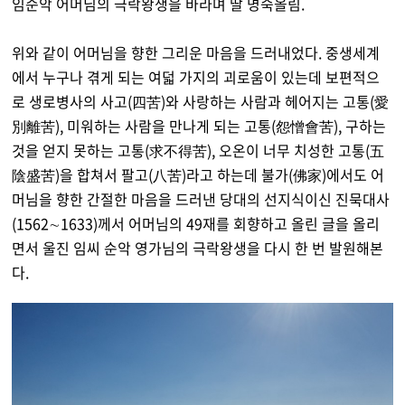
임순악 어머님의 극락왕생을 바라며 딸 명숙올림.
위와 같이 어머님을 향한 그리운 마음을 드러내었다. 중생세계
에서 누구나 겪게 되는 여덟 가지의 괴로움이 있는데 보편적으
로 생로병사의 사고(四苦)와 사랑하는 사람과 헤어지는 고통(愛
別離苦), 미워하는 사람을 만나게 되는 고통(怨憎會苦), 구하는
것을 얻지 못하는 고통(求不得苦), 오온이 너무 치성한 고통(五
陰盛苦)을 합쳐서 팔고(八苦)라고 하는데 불가(佛家)에서도 어
머님을 향한 간절한 마음을 드러낸 당대의 선지식이신 진묵대사
(1562∼1633)께서 어머님의 49재를 회향하고 올린 글을 올리
면서 울진 임씨 순악 영가님의 극락왕생을 다시 한 번 발원해본
다.