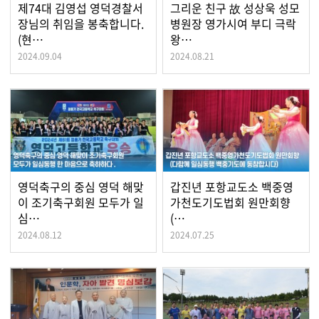
제74대 김영섭 영덕경찰서
그리운 친구 故 성상욱 성모
장님의 취임을 봉축합니다.
병원장 영가시여 부디 극락
(현…
왕…
2024.09.04
2024.08.21
영덕축구의 중심 영덕 해맞
갑진년 포항교도소 백중영
이 조기축구회원 모두가 일
가천도기도법회 원만회향
심…
(…
2024.08.12
2024.07.25