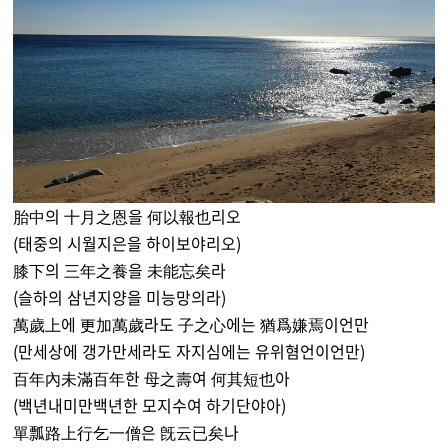
胎中의 十月之恩을 何以報也리오
(태중의 시월지은을 하이보야리오)
膝下의 三年之養을 未能忘矣라
(슬하의 삼년지양을 미능망의라)
萬歲上에 更加萬歲라도 子之心에는 猶爲嫌焉이언만
(만세상에 갱가만세라도 자지심에는 유위혐언이언만)
百年內未滿百年한 母之壽여 何其短也아
(백년내미만백년한 모지수여 하기단야아)
單瓢路上行乞一僧은 旣云已矣나