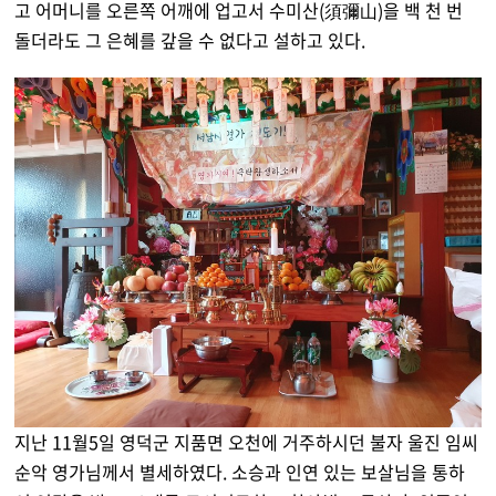
고 어머니를 오른쪽 어깨에 업고서 수미산(須彌山)을 백 천 번
돌더라도 그 은혜를 갚을 수 없다고 설하고 있다.
지난 11월5일 영덕군 지품면 오천에 거주하시던 불자 울진 임씨
순악 영가님께서 별세하였다. 소승과 인연 있는 보살님을 통하