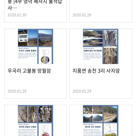
풍 [4부 영덕 폐사지 불적답
사…
2020.01.30
2020.01.29
우곡리 고불봉 망월암
지품면 송천 3리 사자암
2020.01.29
2020.01.29