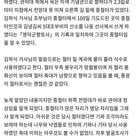
하였다. 관어대 쪽에서 목은 이색 기념관으로 향하다가 2.3킬로
미터 지점에서 전망대 못 미쳐 오른쪽 길 밑에 중절터가 있었다.
김하식 거사님 조부님이 중절터에서 100일 기도드린 곳이 중절
터인것과 김녕김씨 5대조부비의 산소를 나옹 선사께서 쓰게 하
였다는「영덕군향토사」의 기록과 일치하여 그곳이 중절터임
을 알 수 있었다.
김하식 거사님의 말씀으로는 절터 밑 계곡에 물이 흘러 식수로
사용하였다고 한다. 절터 우측 봉우리가 망월봉이며 저 멀리 봉
화산이 보이며 절터 축대가 남향으로 향하고 있음을 볼 때, 풍광
이 절터로서는 괜찮은 것 같았다.
늦게 알았던 내용이지만 중절터 위쪽 전망대가 바로 관어대 정
상임을 알게 되었다. 중절터가 앉은 자리가 명당 자리임을 그제
사 알게 되었다. 아쉬운 것은 당시 절터였다면 기와 조각이라도
보여야 하는데 나무와 낙엽들로 인하여 기와나 기타 당시 사용
하였던 축대 이외는 아무것도 볼 수가 없었다. 차후 발굴조사가