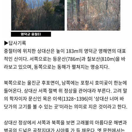
▶답사기록
중절터에 위치한 상대산은 높이 183m의 영덕군 영해면의 대표
적인 산이다. 서쪽으로는 등운산(786m)과 칠보산(810m)을 바
라보고 있으며, 동쪽으로는 동해가 펼쳐지는 명승지다.
북쪽으로는 울진군 후포면이, 남쪽에는 포항시 호미곶이 한눈에
들어온다. 상대산 서쪽 절벽 위 정상을 관어대라 부른다. 고려 말
의 학자이자 문신인 목은 이색(1328~1396)이 '상대산 너머 바
닷가의 고기를 볼 수 있는 곳'이라는 의미로 지은 것이라고 한다.
상대산 정상에서 서쪽과 북쪽을 보면 고래불의 아름다운 해변과
병곡의 드넓은 곡창지대가 시야를 가 득 채운다. 옛 문헌에서는