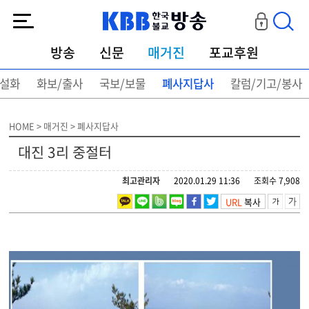
KBB한국불교방송
방송
신문
매거진
포교후원
설화
화보/출사
국보/보물
폐사지답사
칼럼/기고/봉사
HOME > 매거진 > 폐사지답사
대진 3리 중절터
최고관리자
2020.01.29 11:36
조회수 7,908
URL
복사