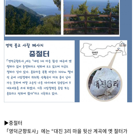
▶중절터
「영덕군향토사」에는 “대진 3리 마을 뒷산 계곡에 옛 절터가